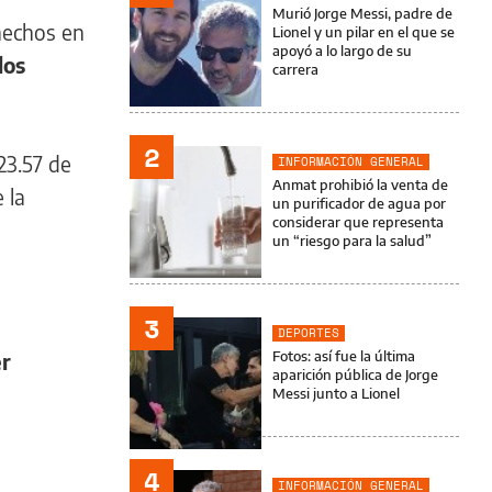
Murió Jorge Messi, padre de
 hechos en
Lionel y un pilar en el que se
apoyó a lo largo de su
los
carrera
2
23.57 de
INFORMACIÓN GENERAL
Anmat prohibió la venta de
 la
un purificador de agua por
considerar que representa
un “riesgo para la salud”
3
DEPORTES
Fotos: así fue la última
r
aparición pública de Jorge
Messi junto a Lionel
4
INFORMACIÓN GENERAL