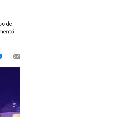
ipo de
umentó