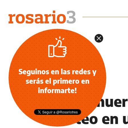
Seguinos en las redes y
serás el primero en
INFORMACIÓN GENERAL
informarte!
Cinco muer
tiroteo en