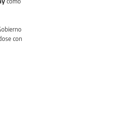
ay
como
 Gobierno
ndose con