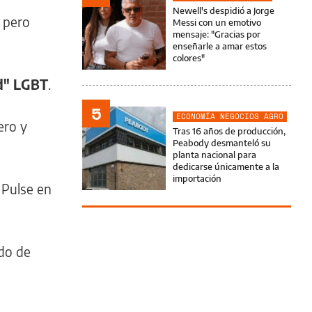
Newell's despidió a Jorge
, pero
Messi con un emotivo
mensaje: "Gracias por
enseñarle a amar estos
colores"
d" LGBT
.
5
ECONOMÍA NEGOCIOS AGRO
ero y
Tras 16 años de producción,
Peabody desmanteló su
planta nacional para
dedicarse únicamente a la
importación
 Pulse en
ado de