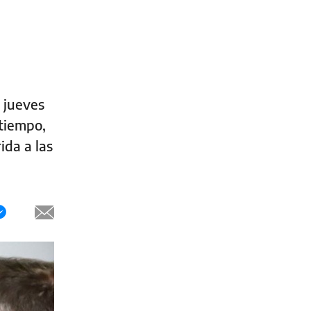
 jueves
 tiempo,
ida a las