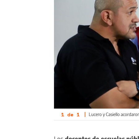
1
de
1
|
Lucero y Casiello acordaro
Los
docentes de escuelas públ