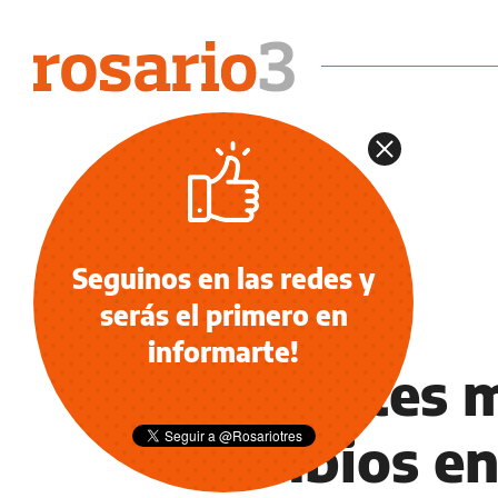
Seguinos en las redes y
serás el primero en
INFORMACIÓN GENERAL
informarte!
Docentes m
cambios en