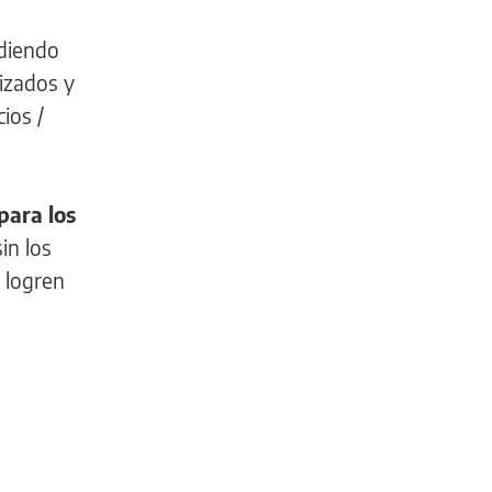
ndiendo
izados y
ios /
para los
sin los
 logren