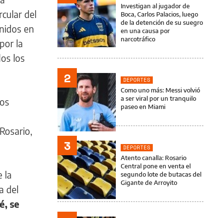
Investigan al jugador de
rcular del
Boca, Carlos Palacios, luego
de la detención de su suegro
nidos en
en una causa por
narcotráfico
por la
dos los
2
DEPORTES
Como uno más: Messi volvió
a ser viral por un tranquilo
ios
paseo en Miami
Rosario,
3
DEPORTES
Atento canalla: Rosario
Central pone en venta el
 la
segundo lote de butacas del
Gigante de Arroyito
a del
é, se