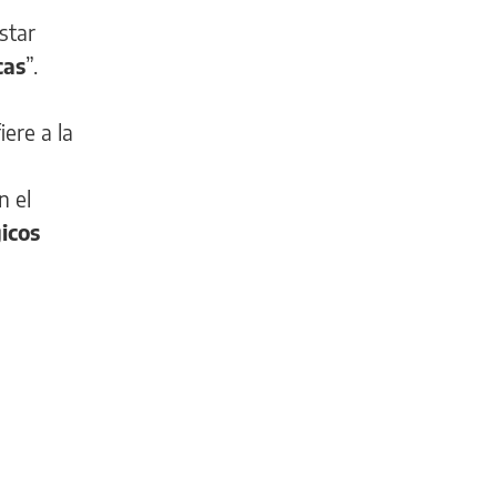
star
cas
”.
ere a la
n el
gicos