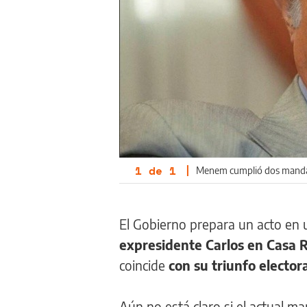
1
de
1
|
Menem cumplió dos mandatos
El Gobierno prepara un acto en 
expresidente Carlos en Casa 
coincide
con su triunfo elector
Aún no está claro si el actual ma