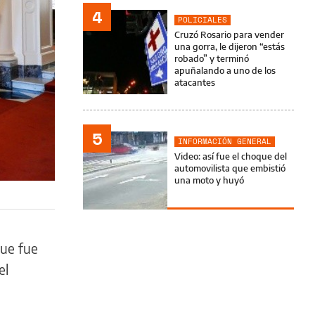
4
POLICIALES
Cruzó Rosario para vender
una gorra, le dijeron “estás
robado” y terminó
apuñalando a uno de los
atacantes
5
INFORMACIÓN GENERAL
Video: así fue el choque del
automovilista que embistió
una moto y huyó
que fue
el