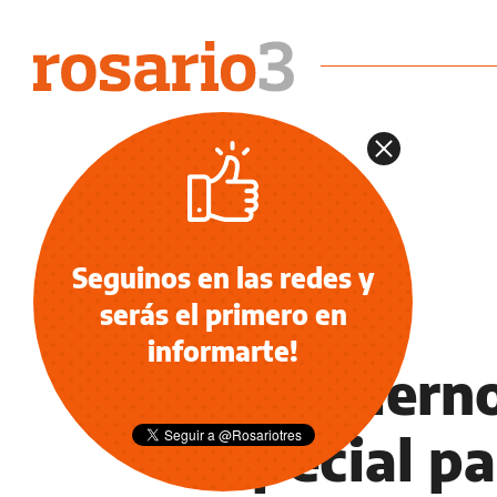
Seguinos en las redes y
serás el primero en
INFORMACIÓN GENERAL
informarte!
El Gobierno
especial pa