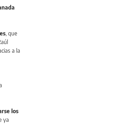
lanada
les
, que
Raúl
cias a la
a
rse los
e ya