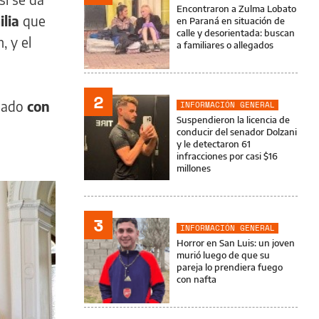
Encontraron a Zulma Lobato
ilia
que
en Paraná en situación de
calle y desorientada: buscan
, y el
a familiares o allegados
2
jeado
con
INFORMACIÓN GENERAL
Suspendieron la licencia de
conducir del senador Dolzani
y le detectaron 61
infracciones por casi $16
millones
3
INFORMACIÓN GENERAL
Horror en San Luis: un joven
murió luego de que su
pareja lo prendiera fuego
con nafta