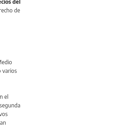
cios del
trecho de
 Medio
 varios
n el
a segunda
evos
ran