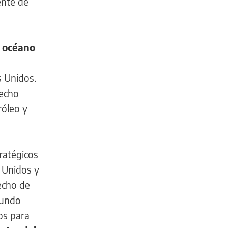
ente de
l océano
s Unidos.
recho
róleo y
ratégicos
s Unidos y
recho de
mundo
os para