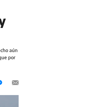
y
recho aún
 que por