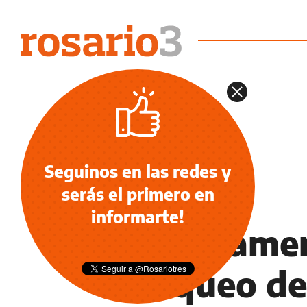
Seguinos en las redes y
serás el primero en
INFORMACIÓN GENERAL
informarte!
El Parlame
bloqueo de