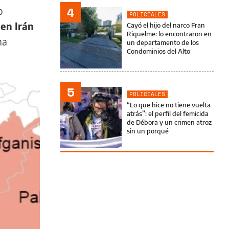
4
o
POLICIALES
 en Irán
Cayó el hijo del narco Fran
Riquelme: lo encontraron en
na
un departamento de los
Condominios del Alto
5
POLICIALES
“Lo que hice no tiene vuelta
atrás”: el perfil del femicida
de Débora y un crimen atroz
sin un porqué