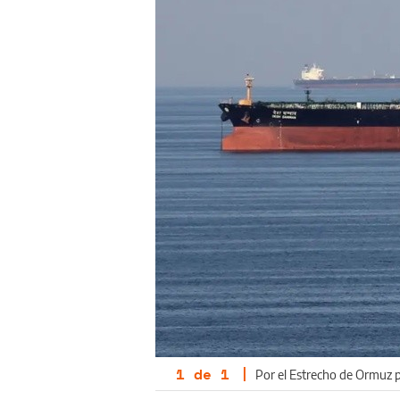
1
de
1
|
Por el Estrecho de Ormuz p