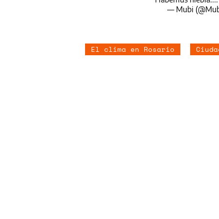
— Mubi (@Mub
El clima en Rosario
Ciuda