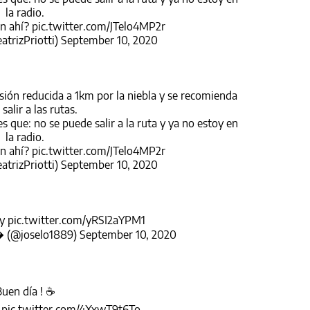
la radio.
en ahí?
pic.twitter.com/JTelo4MP2r
atrizPriotti)
September 10, 2020
isión reducida a 1km por la niebla y se recomienda
 salir a las rutas.
 que: no se puede salir a la ruta y ya no estoy en
la radio.
en ahí?
pic.twitter.com/JTelo4MP2r
atrizPriotti)
September 10, 2020
oy
pic.twitter.com/yRSI2aYPM1
@joselo1889)
September 10, 2020
uen día ! ☕
.
pic.twitter.com/4XxwT9t6To