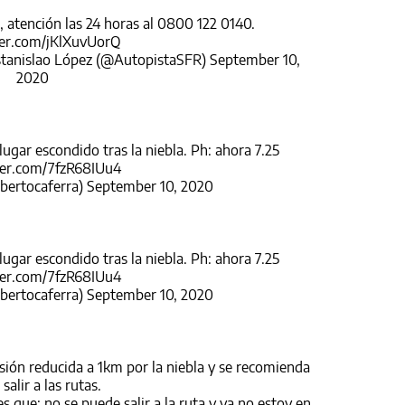
 atención las 24 horas al 0800 122 0140.
ter.com/jKlXuvUorQ
Estanislao López (@AutopistaSFR)
September 10,
2020
lugar escondido tras la niebla. Ph: ahora 7.25
ter.com/7fzR68IUu4
bertocaferra)
September 10, 2020
lugar escondido tras la niebla. Ph: ahora 7.25
ter.com/7fzR68IUu4
bertocaferra)
September 10, 2020
isión reducida a 1km por la niebla y se recomienda
 salir a las rutas.
 que: no se puede salir a la ruta y ya no estoy en