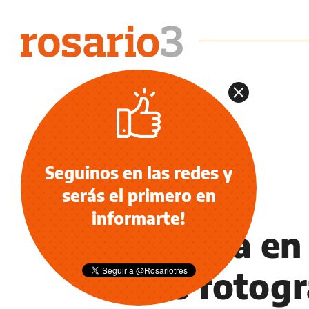
Seguinos en las redes y
serás el primero en
INFORMACIÓN GENERAL
informarte!
El clima en 
más fotogr