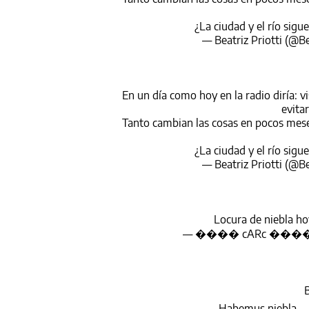
¿La ciudad y el río sigu
— Beatriz Priotti (@Be
En un día como hoy en la radio diría: v
evitar
Tanto cambian las cosas en pocos meses
¿La ciudad y el río sigu
— Beatriz Priotti (@Be
Locura de niebla h
— ���� cARc ���� (
B
Habemus niebla...