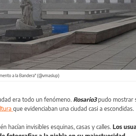
umento a la Bandera" (@vmaslup)
ciudad era todo un fenómeno.
Rosario3
pudo mostrar 
ltura
que evidenciaban una ciudad casi a escondidas.
n hacían invisibles esquinas, casas y calles.
Los usua
de fotografiar a la niebla en su majestuosidad.