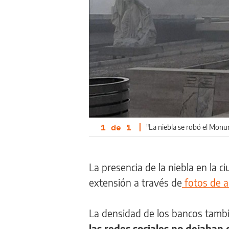
1
de
1
|
"La niebla se robó el Mon
La presencia de la niebla en la 
extensión a través de
fotos de a
La densidad de los bancos tambié
las redes sociales no dejaban 