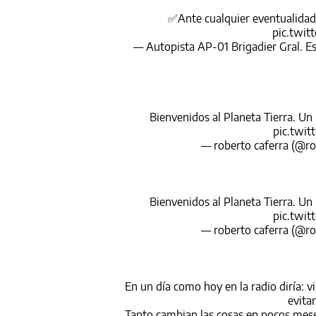
✅Ante cualquier eventualidad,
pic.twit
— Autopista AP-01 Brigadier Gral. 
Bienvenidos al Planeta Tierra. Un 
pic.twit
— roberto caferra (@ro
Bienvenidos al Planeta Tierra. Un 
pic.twit
— roberto caferra (@ro
En un día como hoy en la radio diría: v
evitar
Tanto cambian las cosas en pocos meses