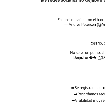
Eh loco! me afanaron el barr
— Andres Petersen (@A
Rosario, 
No se ve un pomo, c
— Dαηιεlιτα �� (@Da
➡️Se registran banco
➡️Recordamos reduc
➡️Visibilidad muy re