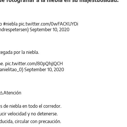
io
#niebla
pic.twitter.com/0wFACKUYDi
ndrespetersen)
September 10, 2020
cegada por la niebla.
he.
pic.twitter.com/80pQhjJQCH
nielitao_0)
September 10, 2020
⚠️Atención
s de niebla en todo el corredor.
ir velocidad y no detenerse.
ducida, circular con precaución.