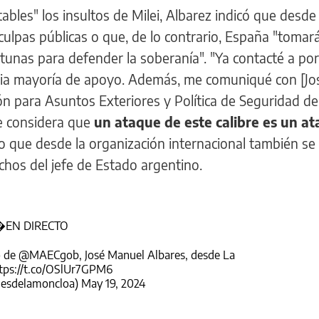
bles" los insultos de Milei, Albarez indicó que desde 
ulpas públicas o que, de lo contrario, España "tomará
tunas para defender la soberanía". "Ya contacté a po
plia mayoría de apoyo. Además, me comuniqué con [Jo
ón para Asuntos Exteriores y Política de Seguridad de
e considera que
un ataque de este calibre es un a
o que desde la organización internacional también se
chos del jefe de Estado argentino.
EN DIRECTO
o de
@MAECgob
, José Manuel Albares, desde La
tps://t.co/OSlUr7GPM6
esdelamoncloa)
May 19, 2024