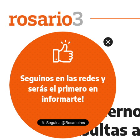
Seguinos en las redes y
serás el primero en
INFORMACIÓN GENERAL
informarte!
El gobiern
consultas 