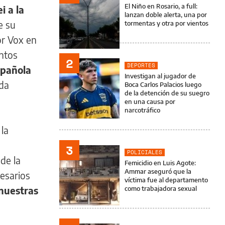
El Niño en Rosario, a full:
i a la
lanzan doble alerta, una por
e su
tormentas y otra por vientos
or Vox en
untos
2
DEPORTES
spañola
Investigan al jugador de
ida
Boca Carlos Palacios luego
de la detención de su suegro
en una causa por
narcotráfico
 la
3
POLICIALES
de la
Femicidio en Luis Agote:
Ammar aseguró que la
cesarios
víctima fue al departamento
 nuestras
como trabajadora sexual