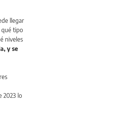
l
ede llegar
 qué tipo
é niveles
a, y se
res
e 2023 lo