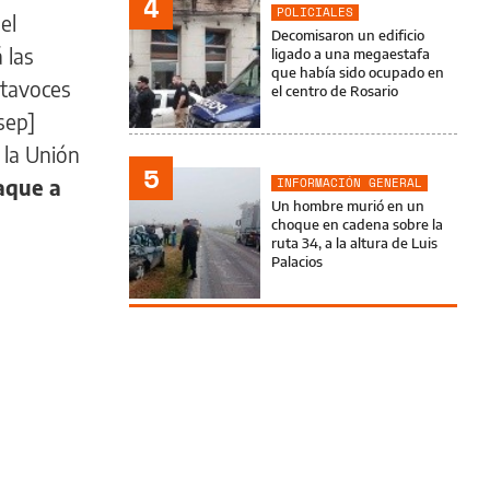
4
POLICIALES
el
Decomisaron un edificio
 las
ligado a una megaestafa
que había sido ocupado en
rtavoces
el centro de Rosario
sep]
 la Unión
5
taque a
INFORMACIÓN GENERAL
Un hombre murió en un
choque en cadena sobre la
ruta 34, a la altura de Luis
Palacios