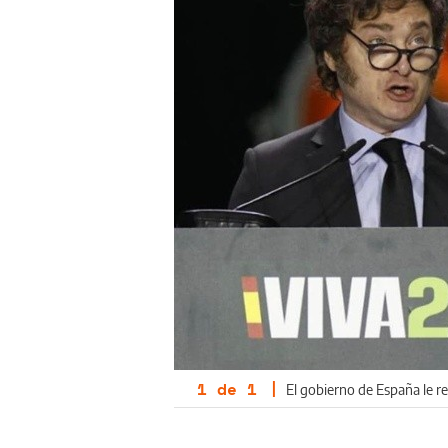
1
de
1
|
El gobierno de España le r