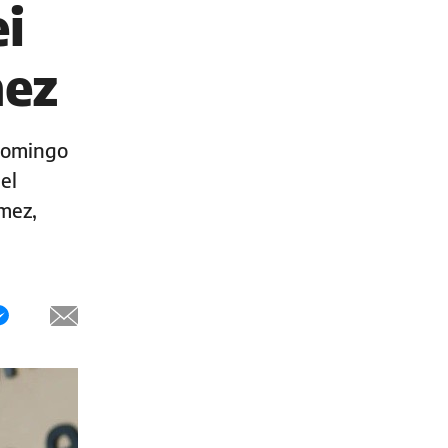
ei
hez
 domingo
el
mez,