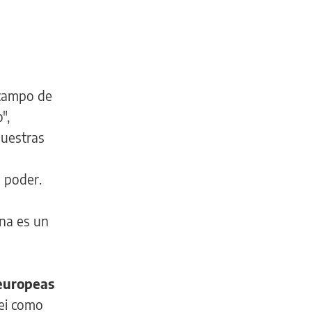
 campo de
",
nuestras
 poder.
ina es un
 europeas
lei como