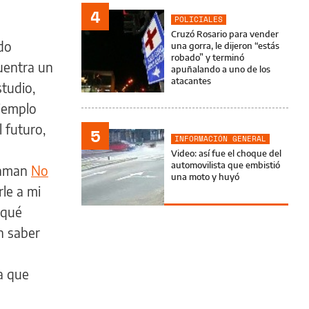
4
POLICIALES
Cruzó Rosario para vender
do
una gorra, le dijeron “estás
robado” y terminó
uentra un
apuñalando a uno de los
atacantes
studio,
ejemplo
 futuro,
5
INFORMACIÓN GENERAL
Video: así fue el choque del
automovilista que embistió
llaman
No
una moto y huyó
rle a mi
 qué
n saber
la que