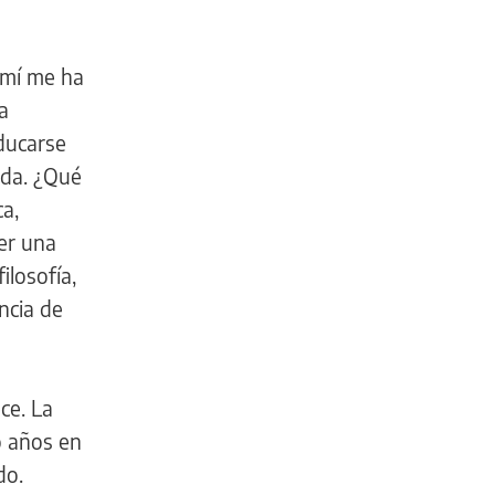
A mí me ha
a
ducarse
vida. ¿Qué
ca,
er una
ilosofía,
ncia de
ce. La
o años en
do.