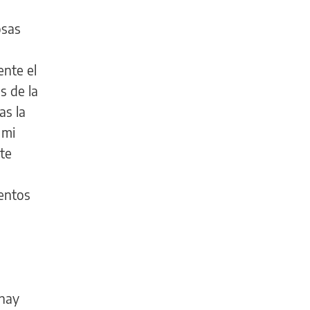
osas
ente el
s de la
as la
 mi
 te
entos
 hay