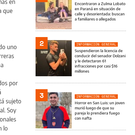
más en
Encontraron a Zulma Lobato
en Paraná en situación de
a que
calle y desorientada: buscan
a familiares o allegados
2
INFORMACIÓN GENERAL
ndo uno
Suspendieron la licencia de
rreras
conducir del senador Dolzani
y le detectaron 61
na
infracciones por casi $16
millones
dos por
á
3
INFORMACIÓN GENERAL
tá sujeto
Horror en San Luis: un joven
murió luego de que su
al. Soy
pareja lo prendiera fuego
ionales
con nafta
 lo