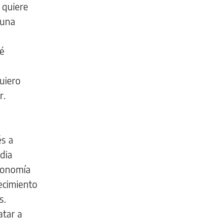
 quiere
 una
ué
quiero
r.
és a
dia
Economía
ecimiento
s.
atar a