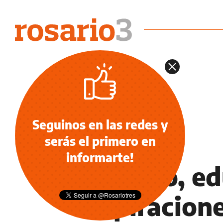
Seguinos en las redes y
serás el primero en
IA, EMPLEO Y EDUCACIÓN
informarte!
Empleo, ed
aspiracion