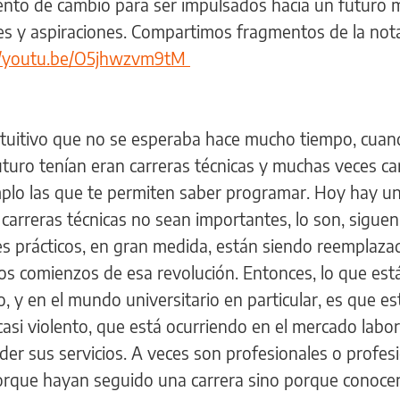
nto de cambio para ser impulsados hacia un futuro 
es y aspiraciones. Compartimos fragmentos de la not
://youtu.be/O5jhwzvm9tM
intuitivo que no se esperaba hace mucho tiempo, cua
uturo tenían eran carreras técnicas y muchas veces ca
mplo las que te permiten saber programar. Hoy hay u
 carreras técnicas no sean importantes, lo son, siguen
es prácticos, en gran medida, están siendo reemplaza
os comienzos de esa revolución. Entonces, lo que est
 y en el mundo universitario en particular, es que es
casi violento, que está ocurriendo en el mercado labor
er sus servicios. A veces son profesionales o profes
orque hayan seguido una carrera sino porque conocen