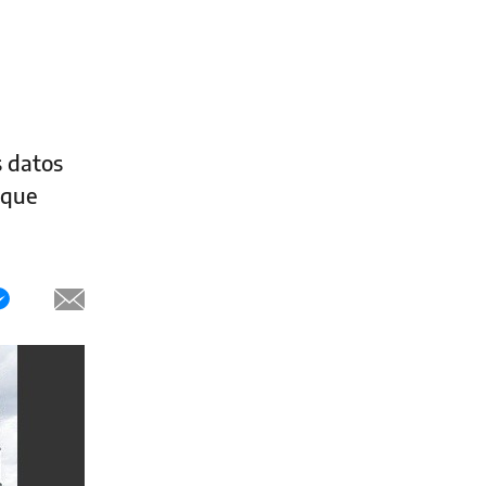
s datos
 que