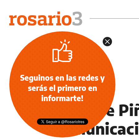
Seguinos en las redes y
serás el primero en
INFORMACIÓN GENERAL
informarte!
Fuga de Piñ
comunicaci