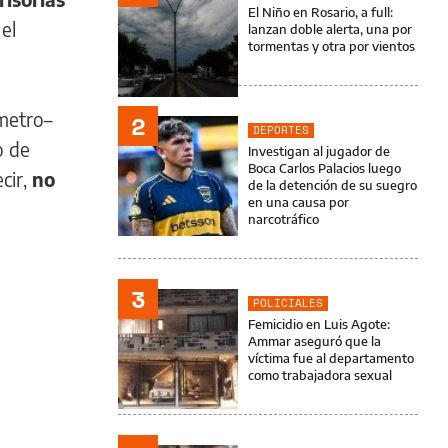
El Niño en Rosario, a full:
el
lanzan doble alerta, una por
tormentas y otra por vientos
ímetro–
2
DEPORTES
o de
Investigan al jugador de
Boca Carlos Palacios luego
ecir,
no
de la detención de su suegro
en una causa por
narcotráfico
3
POLICIALES
Femicidio en Luis Agote:
Ammar aseguró que la
víctima fue al departamento
como trabajadora sexual