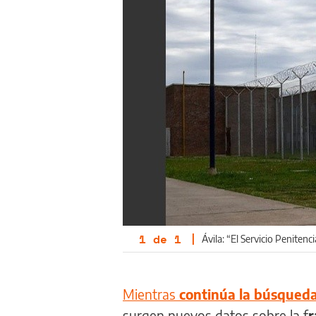
1
de
1
|
Ávila: “El Servicio Penitenc
Mientras
continúa la búsqueda 
surgen nuevos datos sobre la f
r