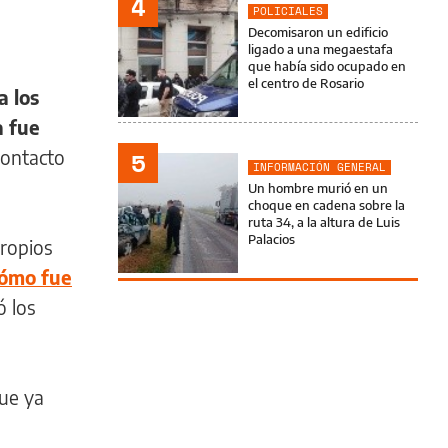
4
POLICIALES
Decomisaron un edificio
ligado a una megaestafa
que había sido ocupado en
el centro de Rosario
a los
a fue
contacto
5
INFORMACIÓN GENERAL
Un hombre murió en un
choque en cadena sobre la
ruta 34, a la altura de Luis
Palacios
propios
cómo fue
ó los
que ya