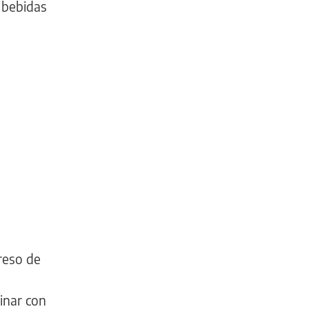
r bebidas
reso de
minar con