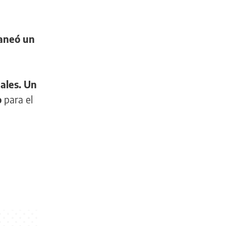
laneó un
nales. Un
o
para el