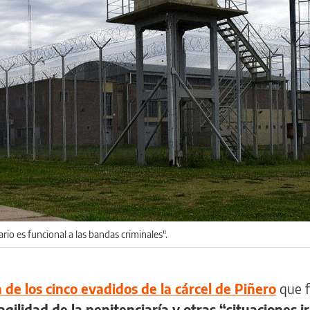
iario es funcional a las bandas criminales".
de los cinco evadidos de la cárcel de Piñero
que f
agilidad de la penitenciaría y otras “situaciones ir