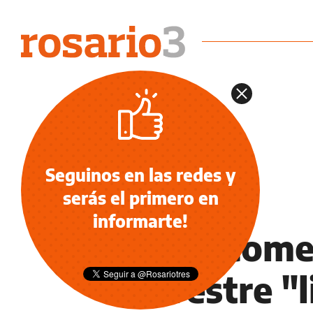
Seguinos en las redes y
serás el primero en
INFORMACIÓN GENERAL
informarte!
Israel com
terrestre "