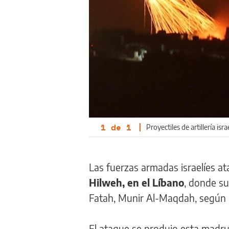
1
de
1
|
Proyectiles de artillería isr
Las fuerzas armadas israelíes a
Hilweh, en el Líbano
, donde su
Fatah, Munir Al-Maqdah, según 
El ataque se produjo esta mad