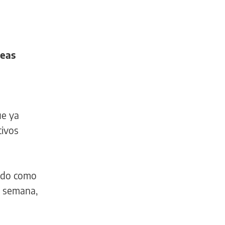
deas
ue ya
tivos
ido como
a semana,