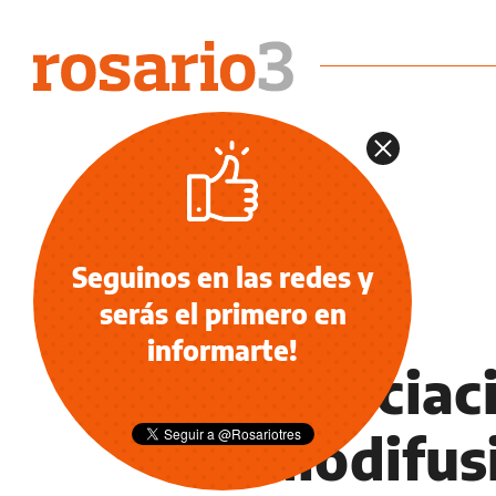
Seguinos en las redes y
serás el primero en
INFORMACIÓN GENERAL
informarte!
La Asociac
Radiodifus