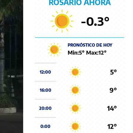
ROSARIO AHORA
-0.3
°
PRONÓSTICO DE HOY
Min:
5
° Max:
12
°
5°
12:00
9°
16:00
14°
20:00
12°
0:00