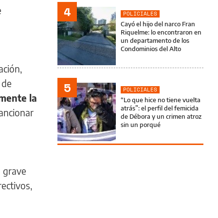
4
e
POLICIALES
Cayó el hijo del narco Fran
Riquelme: lo encontraron en
un departamento de los
Condominios del Alto
ación,
 de
5
POLICIALES
amente la
“Lo que hice no tiene vuelta
atrás”: el perfil del femicida
sancionar
de Débora y un crimen atroz
sin un porqué
e grave
ectivos,