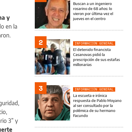
Buscan a un ingeniero
rosarino de 68 años: lo
vieron por última vez el
na y
jueves en el centro
o en la
aron.
2
INFORMACIÓN GENERAL
El detenido financista
Casanovas pidió la
prescripción de sus estafas
millonarias
3
INFORMACIÓN GENERAL
La escueta e irónica
respuesta de Pablo Moyano
guridad,
al ser consultado por la
io,
polémica de su hermano
Facundo
rio 3” y
uerte