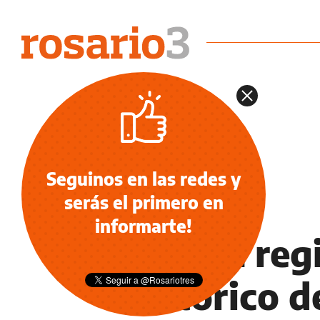
Seguinos en las redes y
serás el primero en
INFORMACIÓN GENERAL
informarte!
La EPE reg
histórico 