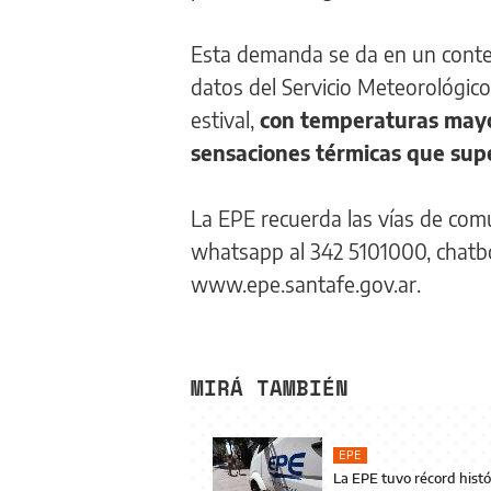
Esta demanda se da en un contex
datos del Servicio Meteorológic
estival,
con temperaturas mayore
sensaciones térmicas que supe
La EPE recuerda las vías de com
whatsapp al 342 5101000, chatbot
www.epe.santafe.gov.ar.
MIRÁ TAMBIÉN
EPE
La EPE tuvo récord hist