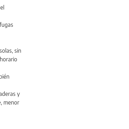
el
 fugas
olas, sin
 horario
bién
laderas y
e, menor