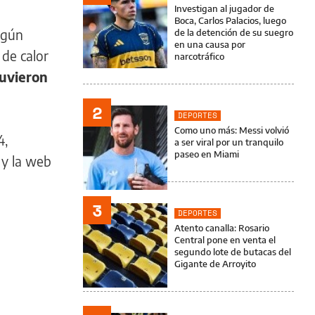
Investigan al jugador de
Boca, Carlos Palacios, luego
egún
de la detención de su suegro
en una causa por
 de calor
narcotráfico
tuvieron
2
DEPORTES
Como uno más: Messi volvió
4,
a ser viral por un tranquilo
paseo en Miami
 y la web
3
DEPORTES
Atento canalla: Rosario
Central pone en venta el
segundo lote de butacas del
Gigante de Arroyito