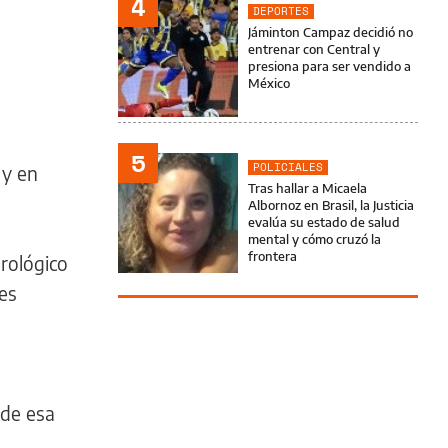
4
DEPORTES
Jáminton Campaz decidió no
entrenar con Central y
presiona para ser vendido a
México
5
POLICIALES
 y en
Tras hallar a Micaela
Albornoz en Brasil, la Justicia
evalúa su estado de salud
mental y cómo cruzó la
frontera
orológico
nes
 de esa