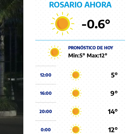
ROSARIO AHORA
-0.6
°
PRONÓSTICO DE HOY
Min:
5
° Max:
12
°
5°
12:00
9°
16:00
14°
20:00
12°
0:00