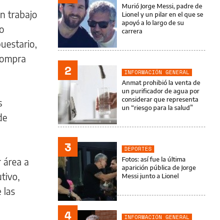
Murió Jorge Messi, padre de
un trabajo
Lionel y un pilar en el que se
apoyó a lo largo de su
go
carrera
uestario,
 compra
2
INFORMACIÓN GENERAL
Anmat prohibió la venta de
un purificador de agua por
considerar que representa
s
un “riesgo para la salud”
de
3
DEPORTES
Fotos: así fue la última
r área a
aparición pública de Jorge
tivo,
Messi junto a Lionel
 las
4
INFORMACIÓN GENERAL