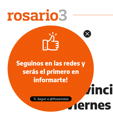
Seguinos en las redes y
serás el primero en
INFORMACIÓN GENERAL
informarte!
La Provinci
del viernes