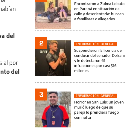
Encontraron a Zulma Lobato
 habían
en Paraná en situación de
calle y desorientada: buscan
a familiares o allegados
va del
2
INFORMACIÓN GENERAL
Suspendieron la licencia de
conducir del senador Dolzani
y le detectaron 61
s al por
infracciones por casi $16
nto del
millones
3
INFORMACIÓN GENERAL
Horror en San Luis: un joven
murió luego de que su
pareja lo prendiera fuego
con nafta