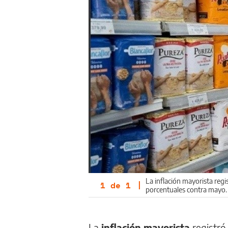
La inflación mayorista regi
1
de
1
|
porcentuales contra mayo.
La
inflación mayorista
registró