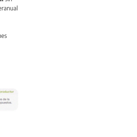
eranual
mes