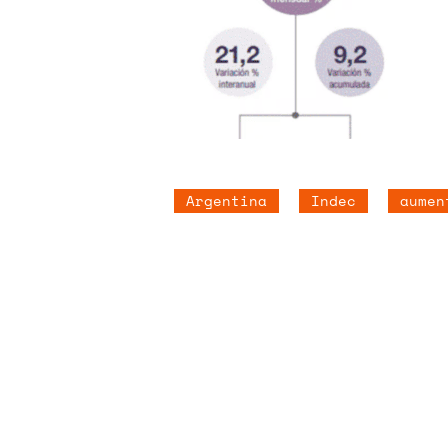
Argentina
Indec
aumen