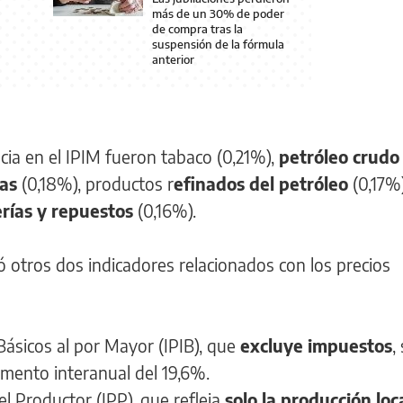
más de un 30% de poder
de compra tras la
suspensión de la fórmula
anterior
cia en el IPIM fueron tabaco (0,21%),
petróleo crudo
as
(0,18%), productos r
efinados del petróleo
(0,17%
rías y repuestos
(0,16%).
ó otros dos indicadores relacionados con los precios
Básicos al por Mayor (IPIB), que
excluye impuestos
,
emento interanual del 19,6%.
el Productor (IPP), que refleja
solo la producción loc