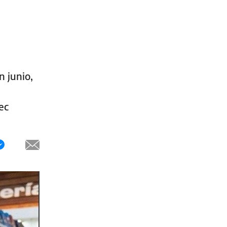
n junio,
ec