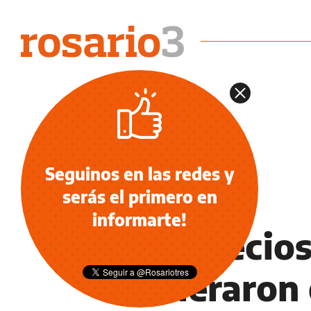
Seguinos en las redes y
serás el primero en
INFORMACIÓN GENERAL
informarte!
Los precio
aceleraron 