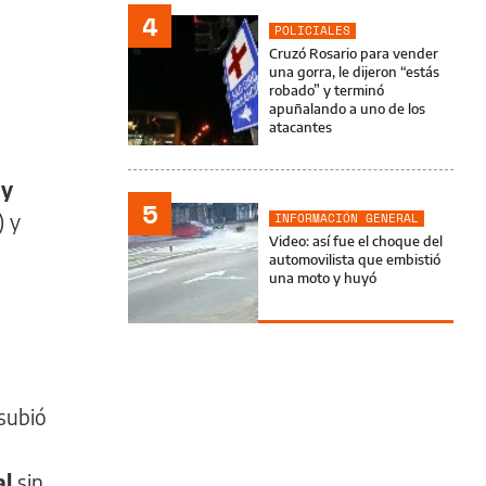
4
POLICIALES
Cruzó Rosario para vender
una gorra, le dijeron “estás
robado” y terminó
apuñalando a uno de los
atacantes
 y
5
) y
INFORMACIÓN GENERAL
Video: así fue el choque del
automovilista que embistió
una moto y huyó
 subió
al
sin