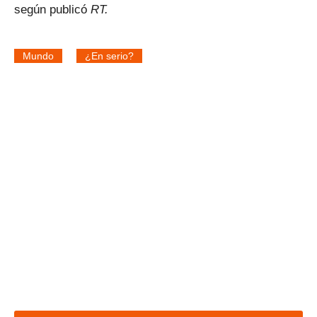
según publicó
RT.
Mundo
¿En serio?