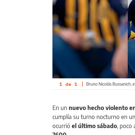
1
de
1
|
Bruno Nicolás Bussanich, 
En un
nuevo hecho violento en
cumplía su turno nocturno en una
ocurrió
el último sábado
, poco 
7600