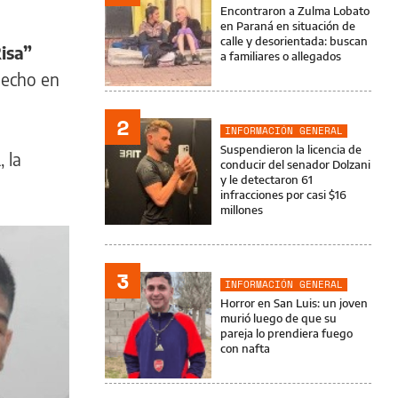
Encontraron a Zulma Lobato
en Paraná en situación de
calle y desorientada: buscan
isa”
a familiares o allegados
 pecho en
2
INFORMACIÓN GENERAL
Suspendieron la licencia de
 la
conducir del senador Dolzani
y le detectaron 61
infracciones por casi $16
millones
3
INFORMACIÓN GENERAL
Horror en San Luis: un joven
murió luego de que su
pareja lo prendiera fuego
con nafta