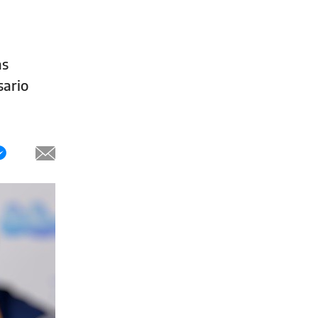
as
sario