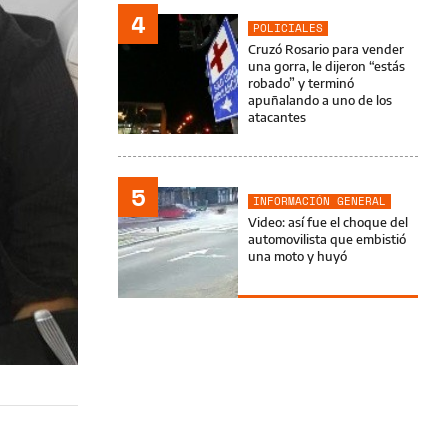
4
POLICIALES
Cruzó Rosario para vender
una gorra, le dijeron “estás
robado” y terminó
apuñalando a uno de los
atacantes
5
INFORMACIÓN GENERAL
Video: así fue el choque del
automovilista que embistió
una moto y huyó