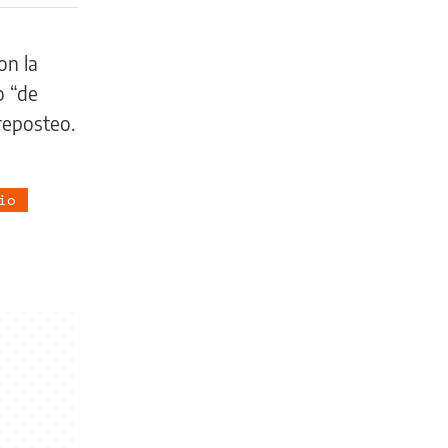
on la
o “de
reposteo.
io