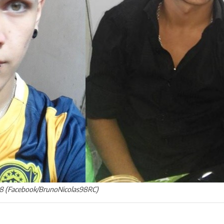
018 (Facebook/BrunoNicolas98RC)