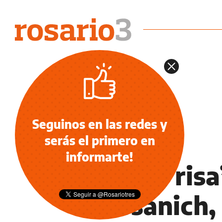
Seguinos en las redes y
serás el primero en
INFORMACIÓN GENERAL
informarte!
"Señor risa
Bussanich, 