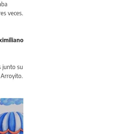
jaba
res veces.
ximiliano
 junto su
 Arroyito.