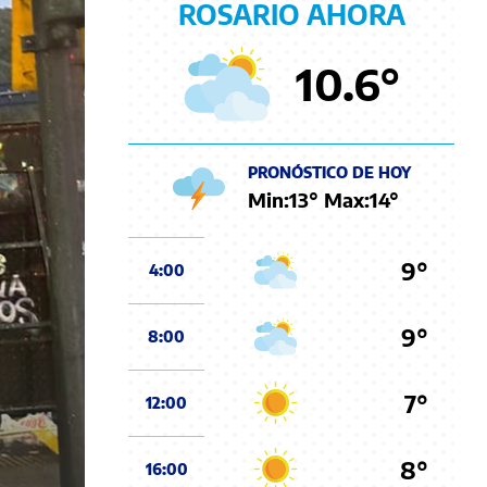
ROSARIO AHORA
10.6
°
PRONÓSTICO DE HOY
Min:
13
° Max:
14
°
9°
4:00
9°
8:00
7°
12:00
8°
16:00