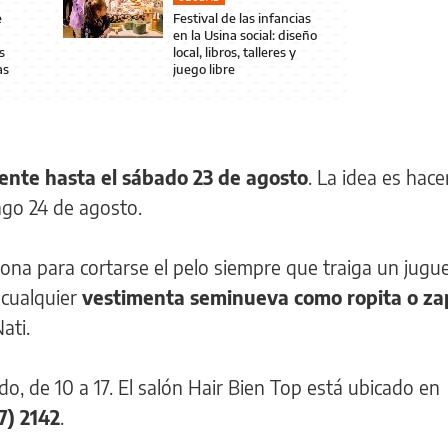
e
Festival de las infancias
en la Usina social: diseño
s
local, libros, talleres y
as
juego libre
gente hasta el sábado 23 de agosto
. La idea es hacer
ngo 24 de agosto.
ona para cortarse el pelo siempre que traiga un jugu
 cualquier
vestimenta seminueva como ropita o zapa
Nati.
ido, de 10 a 17. El salón Hair Bien Top está ubicado en
7) 2142
.