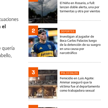
El Niño en Rosario, a full:
lanzan doble alerta, una por
tormentas y otra por vientos
tuaciones
 el
2
DEPORTES
Investigan al jugador de
Boca Carlos Palacios luego
de la detención de su suegro
e quería
en una causa por
narcotráfico
bello,
3
POLICIALES
Femicidio en Luis Agote:
Ammar aseguró que la
víctima fue al departamento
como trabajadora sexual