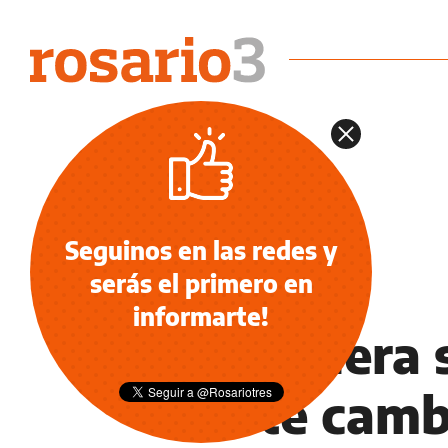
Seguinos en las redes y
serás el primero en
INFORMACIÓN GENERAL
informarte!
Peluquera 
norte camb