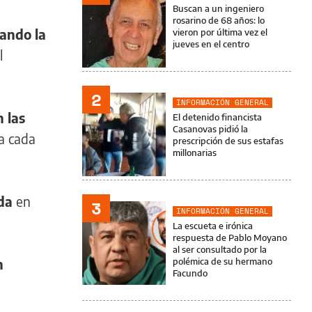
Buscan a un ingeniero
rosarino de 68 años: lo
nando la
vieron por última vez el
jueves en el centro
l
2
INFORMACIÓN GENERAL
 las
El detenido financista
Casanovas pidió la
 a cada
prescripción de sus estafas
millonarias
nda
en
3
INFORMACIÓN GENERAL
La escueta e irónica
respuesta de Pablo Moyano
al ser consultado por la
n
polémica de su hermano
Facundo