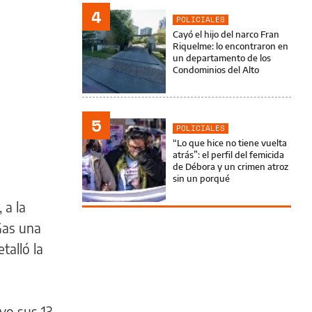
4
POLICIALES
Cayó el hijo del narco Fran
Riquelme: lo encontraron en
un departamento de los
Condominios del Alto
5
POLICIALES
“Lo que hice no tiene vuelta
atrás”: el perfil del femicida
de Débora y un crimen atroz
sin un porqué
 a la
 Gas una
talló la
vo sus 13