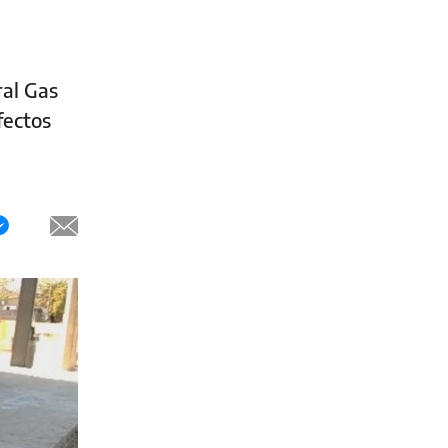
ral Gas
fectos