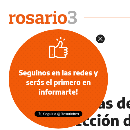
Seguinos en las redes y
serás el primero en
INFORMACIÓN GENERAL
informarte!
Pérdidas de
detección 