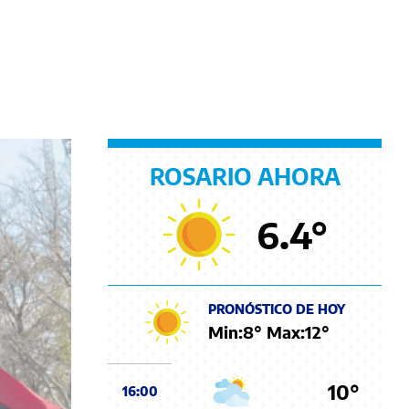
ROSARIO AHORA
6.4
°
PRONÓSTICO DE HOY
Min:
8
° Max:
12
°
10°
16:00