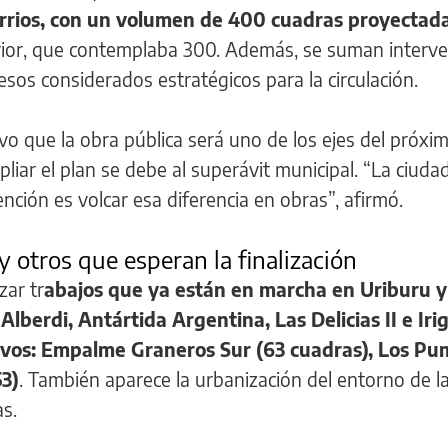
arrios, con un volumen de 400 cuadras proyectad
rior, que contemplaba 300. Además, se suman interv
sos considerados estratégicos para la circulación.
vo que la obra pública será uno de los ejes del próxi
liar el plan se debe al superávit municipal. “La ciuda
nción es volcar esa diferencia en obras”, afirmó.
 otros que esperan la finalización
zar tr
abajos que ya están en marcha en Uriburu y
Alberdi, Antártida Argentina, Las Delicias II e Iri
evos: Empalme Graneros Sur (63 cuadras), Los Pu
53)
. También aparece la urbanización del entorno de la 
as.