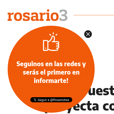
Seguinos en las redes y
serás el primero en
INFORMACIÓN GENERAL
informarte!
Presupuest
proyecta c