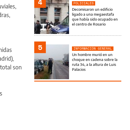
4
POLICIALES
viales,
Decomisaron un edificio
dras,
ligado a una megaestafa
que había sido ocupado en
el centro de Rosario
5
nidas
INFORMACIÓN GENERAL
Un hombre murió en un
drid),
choque en cadena sobre la
ruta 34, a la altura de Luis
total son
Palacios
s