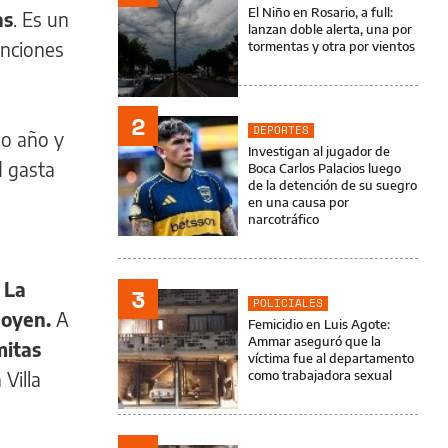
El Niño en Rosario, a full:
as
. Es un
lanzan doble alerta, una por
enciones
tormentas y otra por vientos
2
DEPORTES
mo año y
Investigan al jugador de
d gasta
Boca Carlos Palacios luego
de la detención de su suegro
en una causa por
narcotráfico
 La
3
POLICIALES
goyen.
A
Femicidio en Luis Agote:
Ammar aseguró que la
mitas
víctima fue al departamento
Villa
como trabajadora sexual