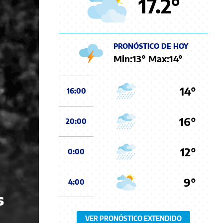
17.2
°
PRONÓSTICO DE HOY
Min:
13
° Max:
14
°
14°
16:00
16°
20:00
12°
0:00
9°
4:00
s
VER PRONÓSTICO EXTENDIDO