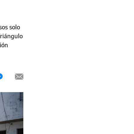
sos solo
riángulo
ión