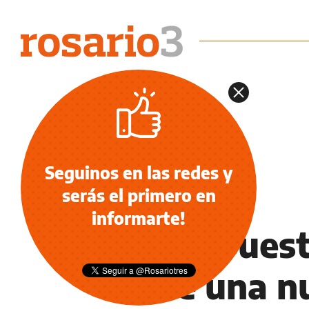
Seguinos en las redes y
serás el primero en
INFORMACIÓN GENERAL
informarte!
Presupuesto
abre una n