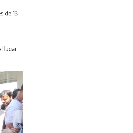
es de 13
l lugar