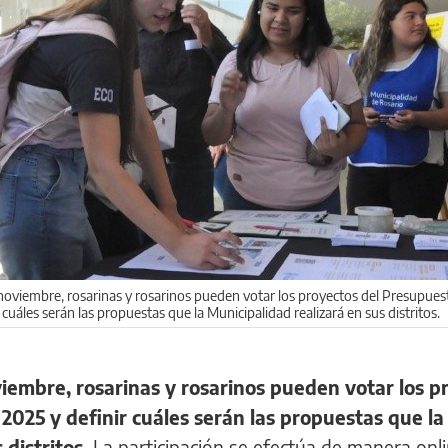
noviembre, rosarinas y rosarinos pueden votar los proyectos del Presupues
 cuáles serán las propuestas que la Municipalidad realizará en sus distritos.
iembre, rosarinas y rosarinos pueden votar los p
2025 y definir cuáles serán las propuestas que la
 distritos.
La participación se efectúa de manera onli