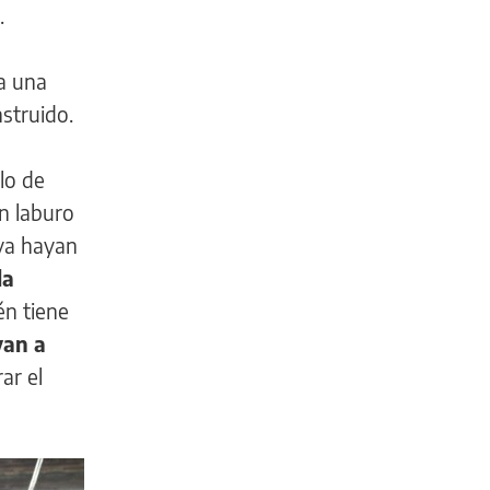
.
 a una
nstruido.
lo de
n laburo
ya hayan
la
én tiene
van a
ar el