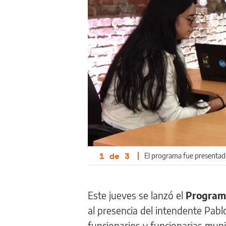
1
de
3
|
El programa fue presentado 
Este jueves se lanzó el
Programa
al presencia del intendente Pablo
funcionarios y funcionarias muni