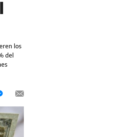
l
eren los
% del
nes