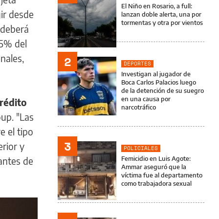
El Niño en Rosario, a full:
ir desde
lanzan doble alerta, una por
tormentas y otra por vientos
 deberá
45% del
nales,
2
DEPORTES
Investigan al jugador de
Boca Carlos Palacios luego
de la detención de su suegro
en una causa por
rédito
narcotráfico
oup. "Las
e el tipo
3
rior y
POLICIALES
Femicidio en Luis Agote:
antes de
Ammar aseguró que la
víctima fue al departamento
como trabajadora sexual