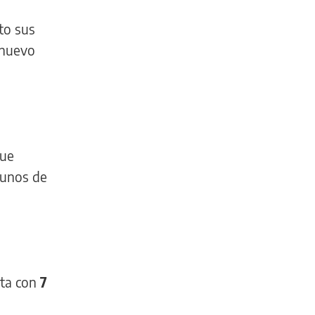
to sus
 nuevo
que
lgunos de
nta con
7