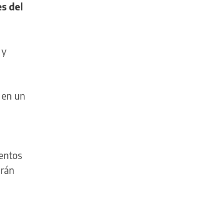
s del
 y
 en un
ientos
drán