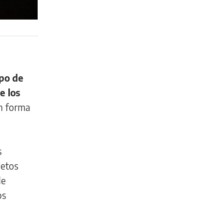
po de
e los
an forma
s
jetos
de
os