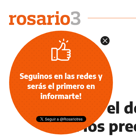
Seguinos en las redes y
serás el primero en
INFORMACIÓN GENERAL
informarte!
Qué es el d
son los pre