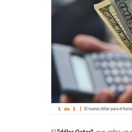
1
de
1
|
El nuevo dólar para el tur
El
"dólar Qatar"
, que aplica un 