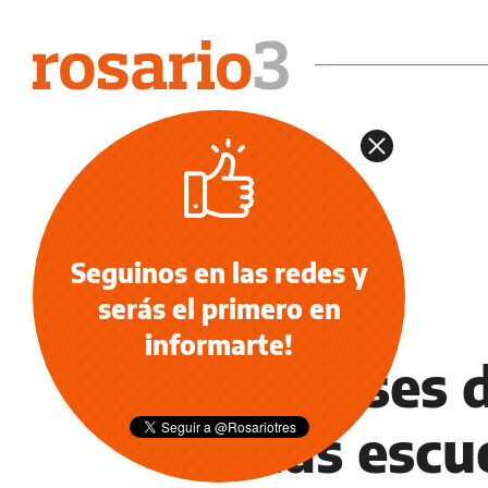
Seguinos en las redes y
serás el primero en
INFORMACIÓN GENERAL
informarte!
Sin clases 
en las escu