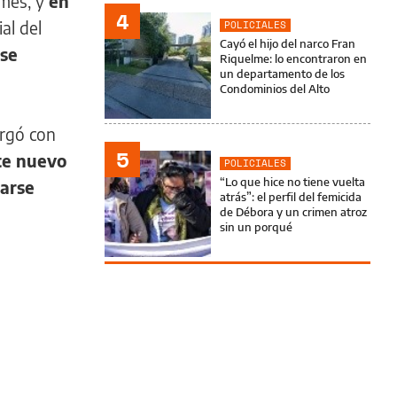
 mes, y
en
4
ial del
POLICIALES
Cayó el hijo del narco Fran
 se
Riquelme: lo encontraron en
un departamento de los
Condominios del Alto
argó con
5
te nuevo
POLICIALES
“Lo que hice no tiene vuelta
garse
atrás”: el perfil del femicida
de Débora y un crimen atroz
sin un porqué