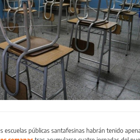
las escuelas públicas santafesinas habrán tenido ape
res semanas
tras acumularse cuatro jornadas del nu