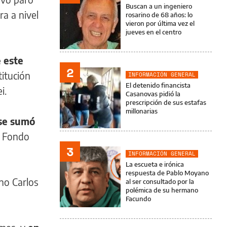
Buscan a un ingeniero
a a nivel
rosarino de 68 años: lo
vieron por última vez el
jueves en el centro
 este
2
titución
INFORMACIÓN GENERAL
El detenido financista
i.
Casanovas pidió la
prescripción de sus estafas
millonarias
 se sumó
l Fondo
3
INFORMACIÓN GENERAL
La escueta e irónica
respuesta de Pablo Moyano
no Carlos
al ser consultado por la
polémica de su hermano
Facundo