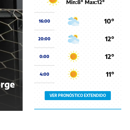
Min:
8
° Max:
12
°
10°
16:00
12°
20:00
12°
0:00
11°
4:00
orge
VER PRONÓSTICO EXTENDIDO