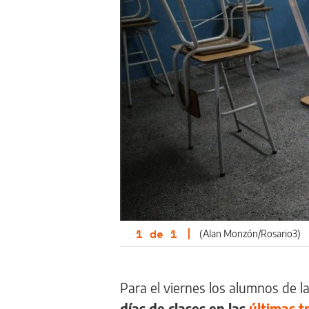
1
de
1
|
(Alan Monzón/Rosario3)
Para el viernes los alumnos de 
días de clases en las
últimas t