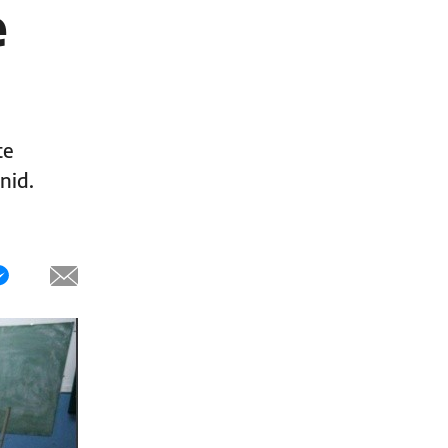
e
te
nid.