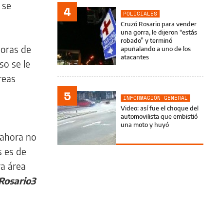
 se
4
POLICIALES
Cruzó Rosario para vender
una gorra, le dijeron “estás
robado” y terminó
horas de
apuñalando a uno de los
atacantes
so se le
reas
5
INFORMACIÓN GENERAL
Video: así fue el choque del
automovilista que embistió
una moto y huyó
 ahora no
s es de
ra área
Rosario3