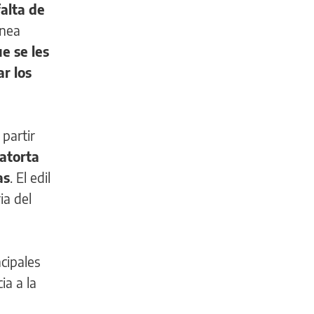
falta de
ínea
e se les
ar los
 partir
vatorta
as
. El edil
ia del
cipales
ia a la