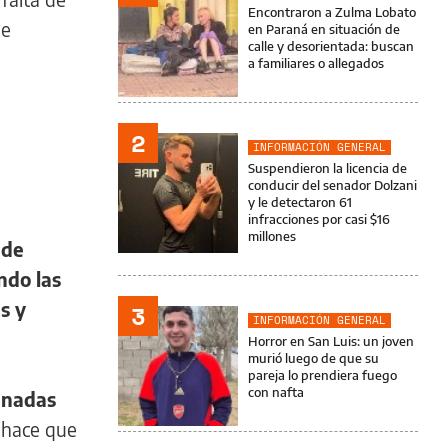
Encontraron a Zulma Lobato
de
en Paraná en situación de
calle y desorientada: buscan
a familiares o allegados
2
INFORMACIÓN GENERAL
Suspendieron la licencia de
conducir del senador Dolzani
y le detectaron 61
infracciones por casi $16
millones
 de
ndo las
s y
3
INFORMACIÓN GENERAL
Horror en San Luis: un joven
murió luego de que su
pareja lo prendiera fuego
con nafta
enadas
 hace que