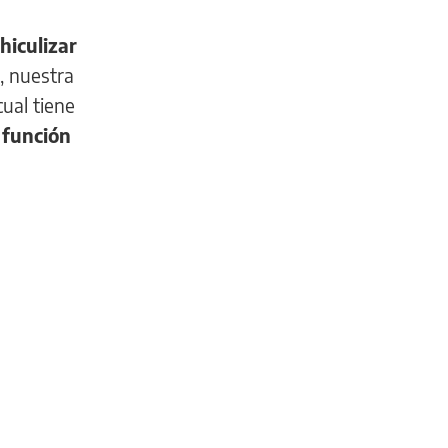
hiculizar
, nuestra
cual tiene
 función