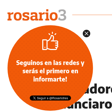
Seguinos en las redes y
serás el primero en
INFORMACIÓN GENERAL
informarte!
Trabajadore
denunciaron