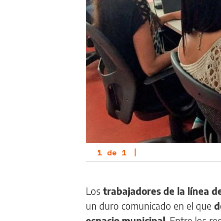
1
de
1
|
Los
trabajadores de la línea 
un duro comunicado en el que
d
espacio municipal
. Entre los re