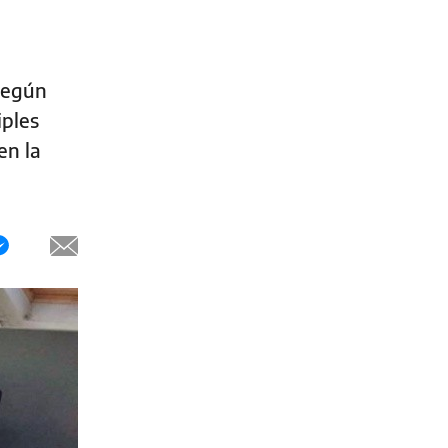
 Según
iples
en la