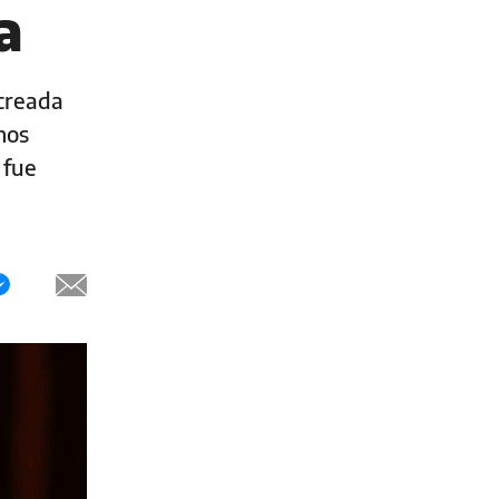
a
 creada
mos
 fue