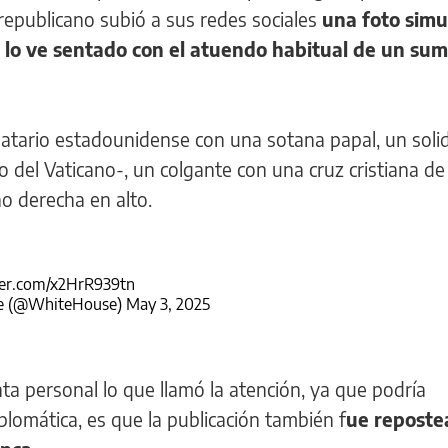
 republicano subió a sus redes sociales
una foto simu
se lo ve sentado con el atuendo habitual de un su
datario estadounidense con una sotana papal, un soli
o del Vaticano-, un colgante con una cruz cristiana de
no derecha en alto.
ter.com/x2HrR939tn
e (@WhiteHouse)
May 3, 2025
a personal lo que llamó la atención, ya que podría
lomática, es que la publicación también f
ue reposte