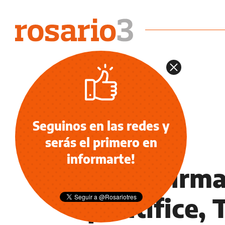
Seguinos en las redes y
serás el primero en
INFORMACIÓN GENERAL
informarte!
Tras afirma
pontífice,