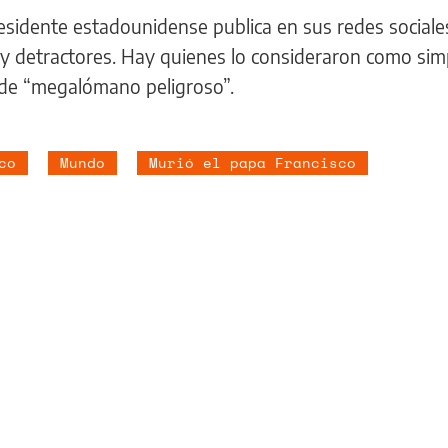
sidente estadounidense publica en sus redes sociales
 y detractores. Hay quienes lo consideraron como si
 de “megalómano peligroso”.
co
Mundo
Murió el papa Francisco