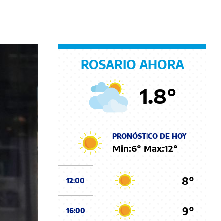
ROSARIO AHORA
1.8
°
PRONÓSTICO DE HOY
Min:
6
° Max:
12
°
8°
12:00
9°
16:00