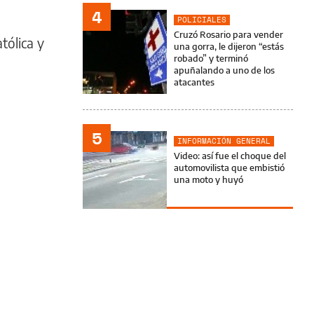
4
POLICIALES
Cruzó Rosario para vender
tólica y
una gorra, le dijeron “estás
robado” y terminó
apuñalando a uno de los
atacantes
5
INFORMACIÓN GENERAL
Video: así fue el choque del
automovilista que embistió
una moto y huyó