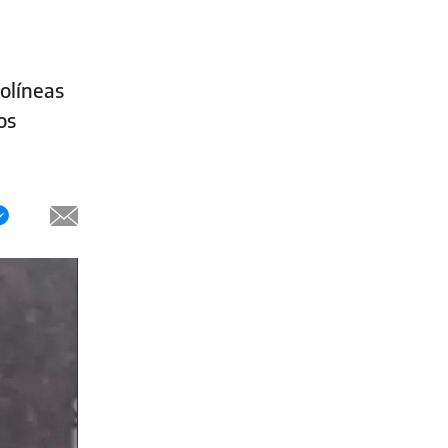
rolíneas
os