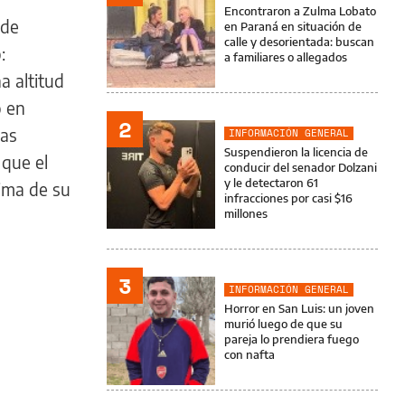
Encontraron a Zulma Lobato
 de
en Paraná en situación de
calle y desorientada: buscan
:
a familiares o allegados
a altitud
o en
2
has
INFORMACIÓN GENERAL
Suspendieron la licencia de
 que el
conducir del senador Dolzani
y le detectaron 61
ima de su
infracciones por casi $16
millones
3
INFORMACIÓN GENERAL
Horror en San Luis: un joven
murió luego de que su
pareja lo prendiera fuego
con nafta