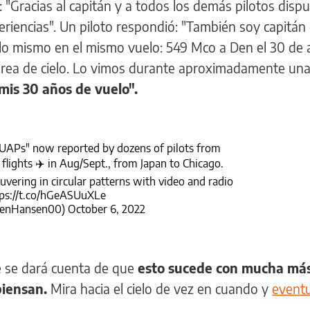
: "Gracias al capitán y a todos los demás pilotos disp
riencias". Un piloto respondió: "También soy capitán
o mismo en el mismo vuelo: 549 Mco a Den el 30 de 
ea de cielo. Lo vimos durante aproximadamente una
mis 30 años de vuelo".
Ps" now reported by dozens of pilots from
flights ✈️ in Aug/Sept., from Japan to Chicago.
vering in circular patterns with video and radio
ps://t.co/hGeASUuXLe
BenHansen00)
October 6, 2022
te se dará cuenta de que
esto sucede con mucha má
piensan.
Mira hacia el cielo de vez en cuando y
event