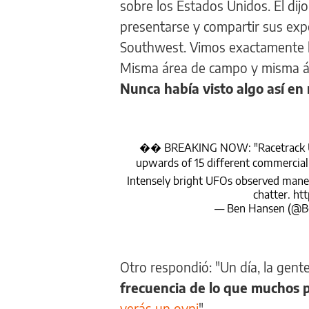
sobre los Estados Unidos. Él dijo
presentarse y compartir sus expe
Southwest. Vimos exactamente l
Misma área de campo y misma ár
Nunca había visto algo así en 
�� BREAKING NOW: "Racetrack UA
upwards of 15 different commercial 
Intensely bright UFOs observed maneu
chatter.
htt
— Ben Hansen (@
Otro respondió: "Un día, la gen
frecuencia de lo que muchos 
verás un ovni
".