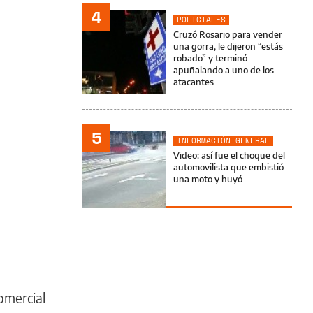
4
POLICIALES
Cruzó Rosario para vender
una gorra, le dijeron “estás
robado” y terminó
apuñalando a uno de los
atacantes
5
INFORMACIÓN GENERAL
Video: así fue el choque del
automovilista que embistió
una moto y huyó
omercial