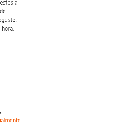
uestos a
 de
agosto.
 hora.
s
ualmente