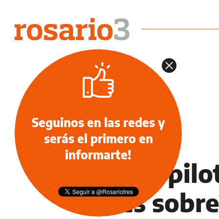
Seguinos en las redes y
serás el primero en
INFORMACIÓN GENERAL
informarte!
Varios pilo
luces sobre