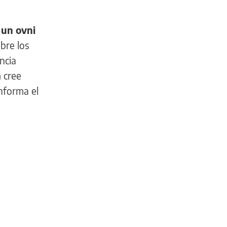
 un ovni
bre los
ncia
 cree
nforma el