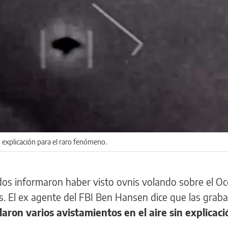
 explicación para el raro fenómeno.
dos informaron haber visto ovnis volando sobre el O
s. El ex agente del FBI Ben Hansen dice que las grab
laron varios avistamientos en el aire sin explicaci