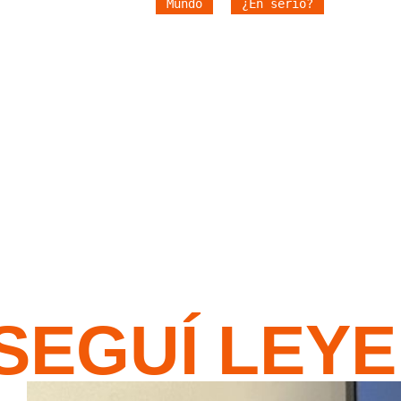
Mundo
¿En serio?
SEGUÍ LEY