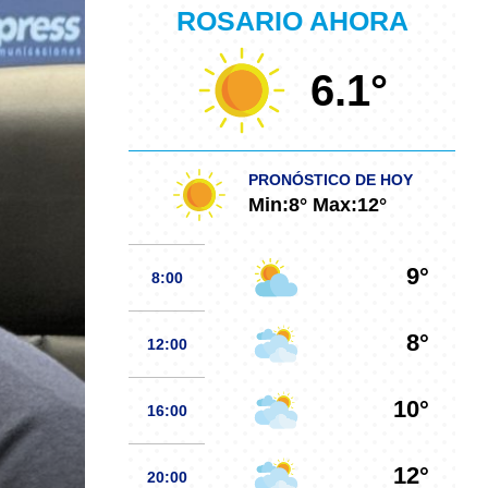
ROSARIO AHORA
6.1
°
PRONÓSTICO DE HOY
Min:
8
° Max:
12
°
9°
8:00
8°
12:00
10°
16:00
12°
20:00