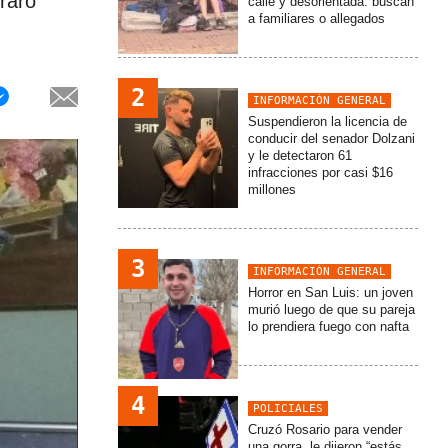
raro
calle y desorientada: buscan
a familiares o allegados
2
INFORMACIÓN GENERAL
Suspendieron la licencia de
conducir del senador Dolzani
y le detectaron 61
infracciones por casi $16
millones
3
INFORMACIÓN GENERAL
Horror en San Luis: un joven
murió luego de que su pareja
lo prendiera fuego con nafta
4
POLICIALES
Cruzó Rosario para vender
una gorra, le dijeron “estás