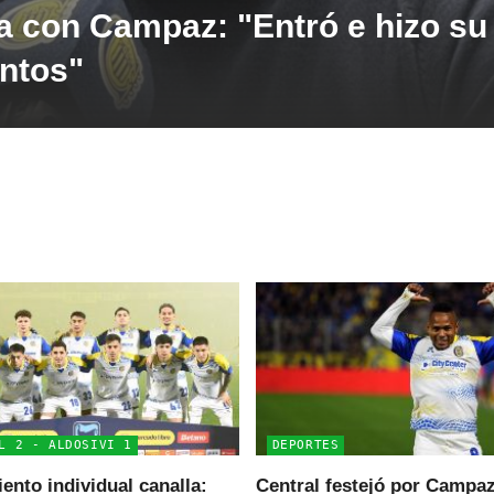
la con Campaz: "Entró e hizo su
ntos"
L 2 - ALDOSIVI 1
DEPORTES
ento individual canalla:
Central festejó por Campaz