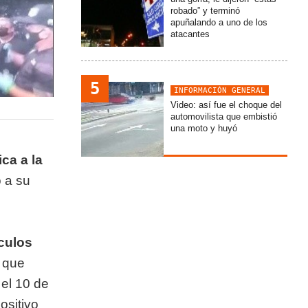
robado” y terminó
apuñalando a uno de los
atacantes
5
INFORMACIÓN GENERAL
Video: así fue el choque del
automovilista que embistió
una moto y huyó
ca a la
 a su
culos
o que
 el 10 de
ositivo