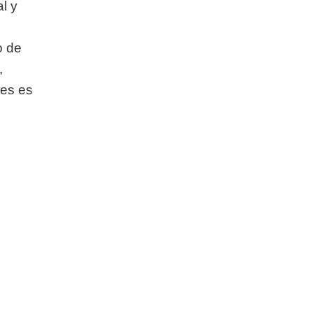
l y
o de
,
nes es