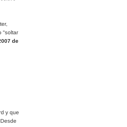
ter,
 "soltar
2007 de
rd y que
. Desde