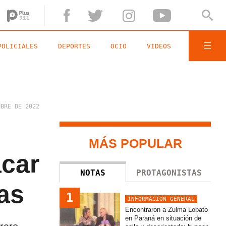
POLICIALES
DEPORTES
OCIO
VIDEOS
UBRE DE 2022
MÁS POPULAR
acar
NOTAS
PROTAGONISTAS
tas
1
INFORMACIÓN GENERAL
Encontraron a Zulma Lobato
en Paraná en situación de