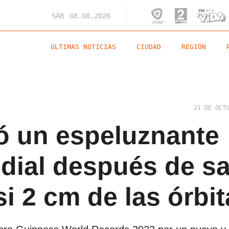
SÁB
08.08.2026
ÚLTIMAS NOTICIAS
CIUDAD
REGIÓN
21 DE OCT
ró un espeluznante
dial después de s
si 2 cm de las órbi