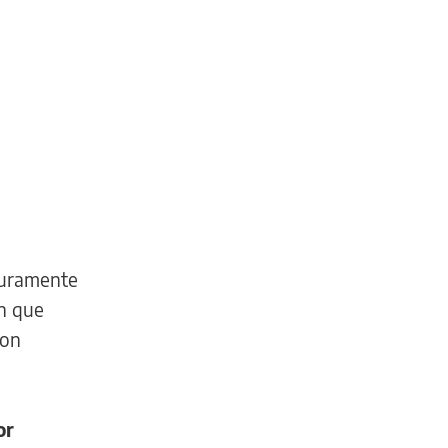
duramente
n que
con
or