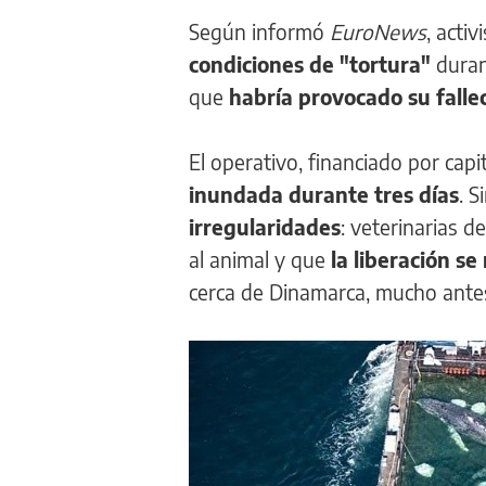
Según informó
EuroNews
, acti
condiciones de "tortura"
dura
que
habría provocado su fall
El operativo, financiado por capi
inundada durante tres días
. 
irregularidades
: veterinarias d
al animal y que
la liberación se
cerca de Dinamarca, mucho antes