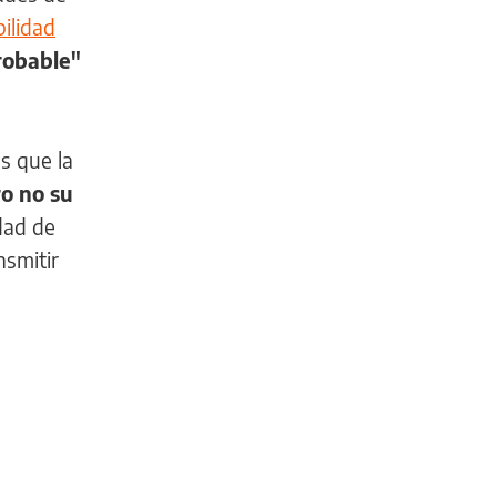
ilidad
robable"
s que la
ro no su
dad de
nsmitir