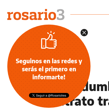
Seguinos en las redes y
serás el primero en
INFORMACIÓN GENERAL
informarte!
Incertidum
maltrato tr