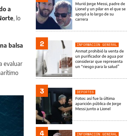
Murió Jorge Messi, padre de
do a
Lionel y un pilar en el que se
apoyó a lo largo de su
Norte
, lo
carrera
2
una balsa
INFORMACIÓN GENERAL
Anmat prohibió la venta de
un purificador de agua por
considerar que representa
a evaluar
un “riesgo para la salud”
marítimo
3
DEPORTES
Fotos: así fue la última
aparición pública de Jorge
Messi junto a Lionel
4
INFORMACIÓN GENERAL