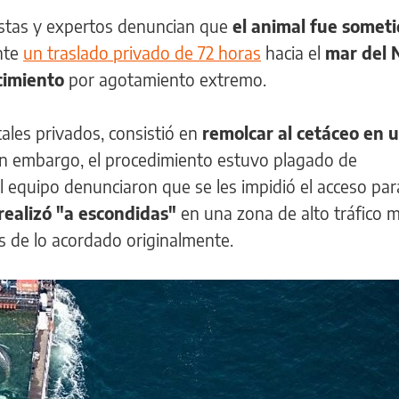
vistas y expertos denuncian que
el animal fue someti
nte
un traslado privado de 72 horas
hacia el
mar del 
ecimiento
por agotamiento extremo.
tales privados, consistió en
remolcar al cetáceo en 
Sin embargo, el procedimiento estuvo plagado de
el equipo denunciaron que se les impidió el acceso par
 realizó "a escondidas"
en una zona de alto tráfico 
 de lo acordado originalmente.