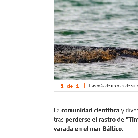
1
de
1
|
Tras más de un mes de suf
La
comunidad científica
y dive
tras
perderse el rastro de "T
varada en el mar Báltico
.