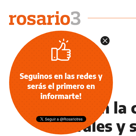
Seguinos en las redes y
serás el primero en
NOTICIAS
informarte!
Allanan la
Morales y s