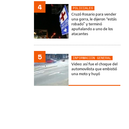
4
POLICIALES
Cruzó Rosario para vender
una gorra, le dijeron “estás
robado” y terminó
apuñalando a uno de los
atacantes
5
INFORMACIÓN GENERAL
Video: así fue el choque del
automovilista que embistió
una moto y huyó