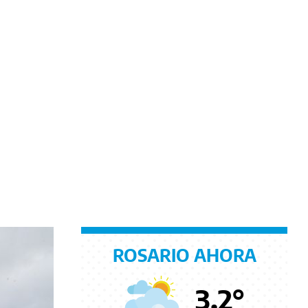
ROSARIO AHORA
3.2
°