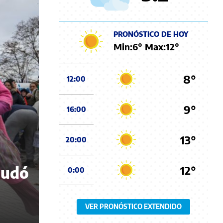
PRONÓSTICO DE HOY
Min:
6
° Max:
12
°
8°
12:00
9°
16:00
13°
20:00
12°
nudó
0:00
VER PRONÓSTICO EXTENDIDO