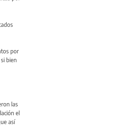
utados
ntos por
 si bien
eron las
ación el
que así