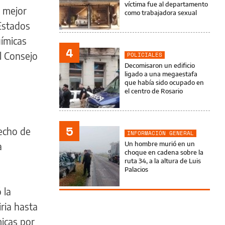
víctima fue al departamento
l mejor
como trabajadora sexual
Estados
uímicas
4
el Consejo
POLICIALES
Decomisaron un edificio
ligado a una megaestafa
que había sido ocupado en
el centro de Rosario
5
echo de
INFORMACIÓN GENERAL
Un hombre murió en un
a
choque en cadena sobre la
ruta 34, a la altura de Luis
Palacios
 la
ria hasta
icas por