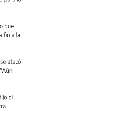
lo que
 fin a la
 se atacó
: "Aún
ijo el
tra
ó