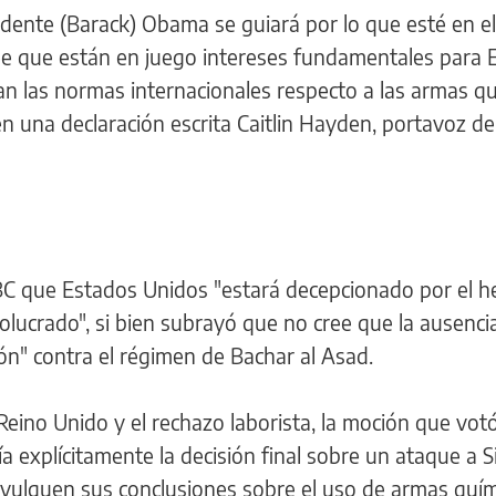
idente (Barack) Obama se guiará por lo que esté en e
ree que están en juego intereses fundamentales para 
an las normas internacionales respecto a las armas q
en una declaración escrita Caitlin Hayden, portavoz d
 que Estados Unidos "estará decepcionado por el h
olucrado", si bien subrayó que no cree que la ausenci
ión" contra el régimen de Bachar al Asad.
l Reino Unido y el rechazo laborista, la moción que votó
explícitamente la decisión final sobre un ataque a Si
ivulguen sus conclusiones sobre el uso de armas quím