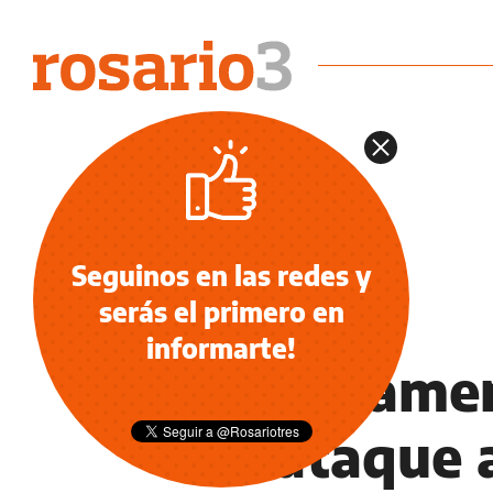
Seguinos en las redes y
serás el primero en
NOTICIAS
informarte!
El Parlame
un ataque a