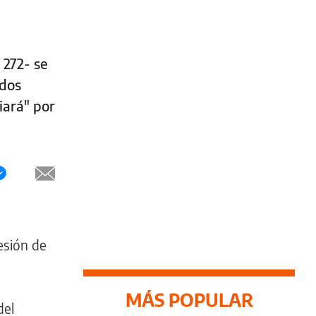
 272- se
idos
iará" por
esión de
MÁS POPULAR
del