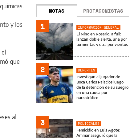
 químicas.
NOTAS
PROTAGONISTAS
nto y los
1
INFORMACIÓN GENERAL
El Niño en Rosario, a full:
lanzan doble alerta, una por
tormentas y otra por vientos
 el
irmó que
2
DEPORTES
Investigan al jugador de
Boca Carlos Palacios luego
de la detención de su suegro
en una causa por
narcotráfico
eses al
3
POLICIALES
Femicidio en Luis Agote:
Ammar aseguró que la