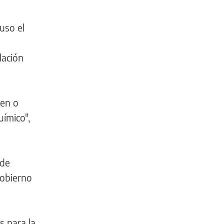
uso el
lación
men o
uímico",
 de
Gobierno
s para la