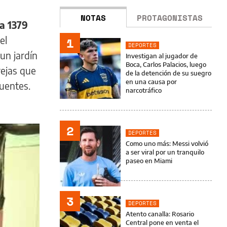
NOTAS
PROTAGONISTAS
a 1379
el
1
DEPORTES
un jardín
Investigan al jugador de
Boca, Carlos Palacios, luego
rejas que
de la detención de su suegro
en una causa por
cuentes.
narcotráfico
2
DEPORTES
Como uno más: Messi volvió
a ser viral por un tranquilo
paseo en Miami
3
DEPORTES
Atento canalla: Rosario
Central pone en venta el