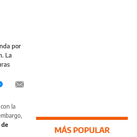
onda por
n. La
uras
 con la
 embargo,
 de
MÁS POPULAR