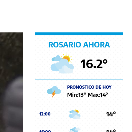
ROSARIO AHORA
16.2
°
PRONÓSTICO DE HOY
Min:
13
° Max:
14
°
14°
12:00
14°
16:00