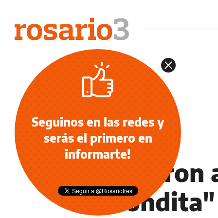
Seguinos en las redes y
serás el primero en
INSEGURIDAD
informarte!
Apodaron a
Corondita" 