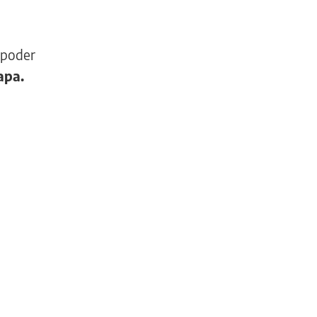
 poder
apa.