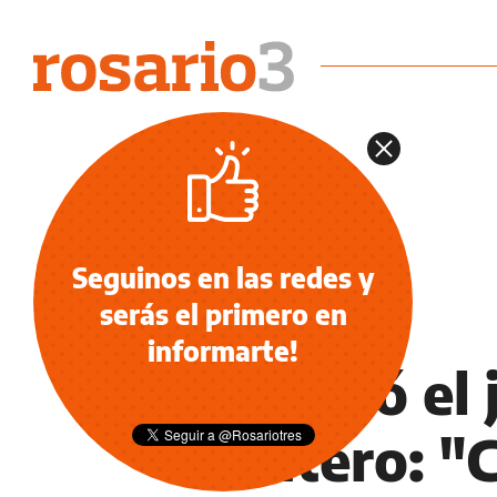
Seguinos en las redes y
serás el primero en
POLICIALES
informarte!
Arrancó el 
Cantero: "C