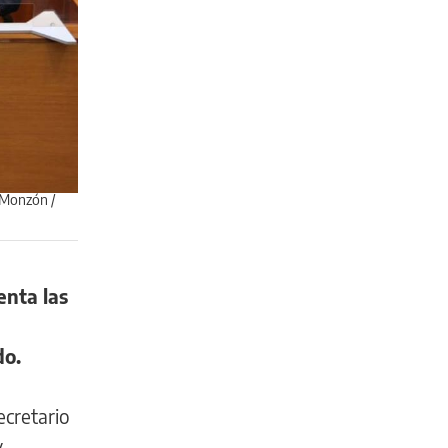
n Monzón /
enta las
do.
ecretario
y