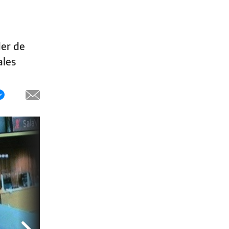
der de
ales