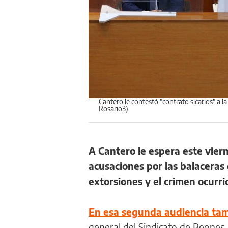
Cantero le contestó "contrato sicarios" a 
Rosario3)
A Cantero le espera este viern
acusaciones por las balaceras 
extorsiones y el crimen ocurri
En esa segunda audiencia tam
general del Sindicato de Peones