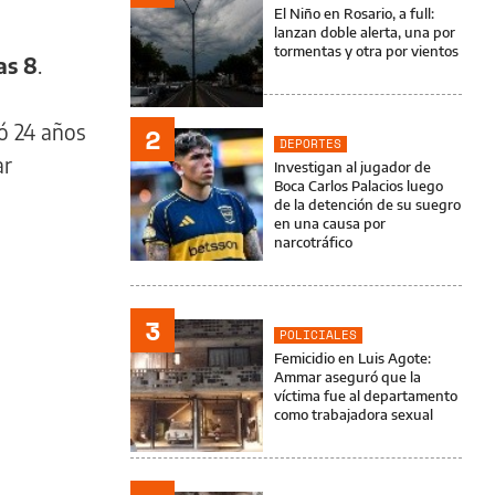
El Niño en Rosario, a full:
lanzan doble alerta, una por
tormentas y otra por vientos
as 8
.
ió 24 años
2
DEPORTES
ar
Investigan al jugador de
Boca Carlos Palacios luego
de la detención de su suegro
en una causa por
narcotráfico
3
POLICIALES
Femicidio en Luis Agote:
Ammar aseguró que la
víctima fue al departamento
como trabajadora sexual