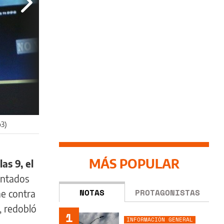
o3)
MÁS POPULAR
as 9, el
tentados
NOTAS
PROTAGONISTAS
he contra
, redobló
1
INFORMACIÓN GENERAL