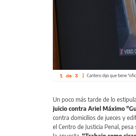
1
de
3
|
Cantero dijo que tiene "ofic
Un poco más tarde de lo estipul
juicio contra Ariel Máximo "Gu
contra domicilios de jueces y edif
el Centro de Justicia Penal, pes
la apuesta.
“Trabajo como sicario