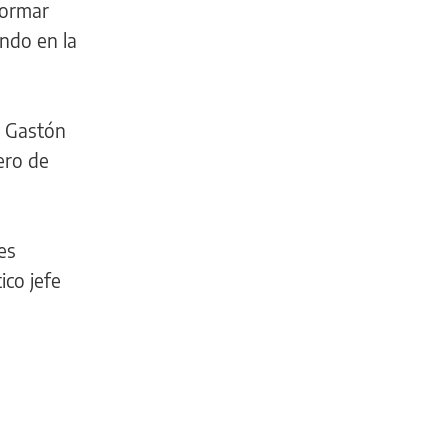
formar
ndo en la
s Gastón
ero de
es
tico jefe