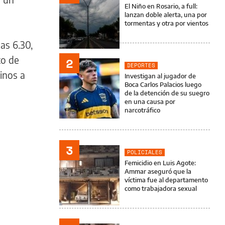
El Niño en Rosario, a full:
lanzan doble alerta, una por
tormentas y otra por vientos
as 6.30,
to de
2
DEPORTES
inos a
Investigan al jugador de
Boca Carlos Palacios luego
de la detención de su suegro
en una causa por
narcotráfico
3
POLICIALES
Femicidio en Luis Agote:
Ammar aseguró que la
víctima fue al departamento
como trabajadora sexual