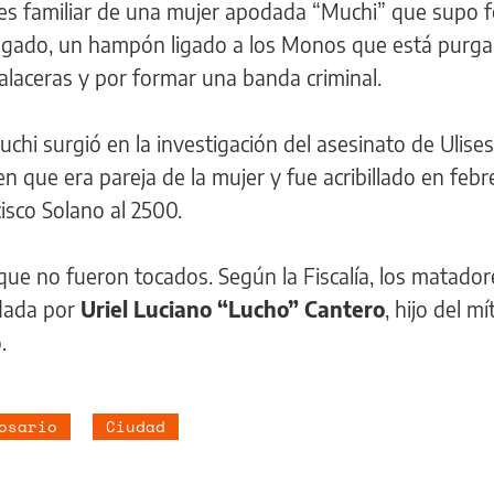
 es familiar de una mujer apodada “Muchi” que supo 
elgado, un hampón ligado a los Monos que está purga
balaceras y por formar una banda criminal.
chi surgió en la investigación del asesinato de Ulise
n que era pareja de la mujer y fue acribillado en febr
isco Solano al 2500.
 que no fueron tocados. Según la Fiscalía, los matador
dada por
Uriel Luciano “Lucho” Cantero
, hijo del mí
.
osario
Ciudad