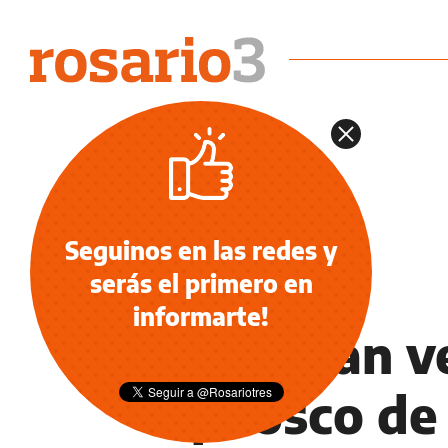
Seguinos en las redes y
serás el primero en
POLICIALES
informarte!
Disparan ve
quiosco de 