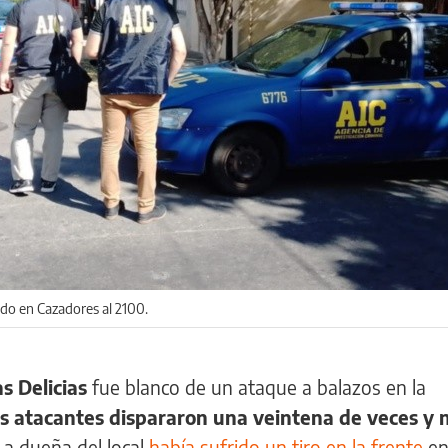
ado en Cazadores al 2100.
as Delicias
fue blanco de un ataque a balazos en la
s atacantes dispararon una veintena de veces y 
a dueña del local
había sufrido un tiro en la frente
en