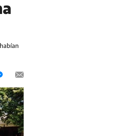
na
 habían