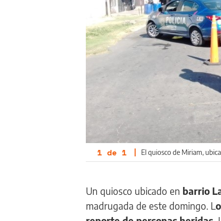
1
de
1
|
El quiosco de Miriam, ubic
Un quiosco ubicado en
barrio L
madrugada de este domingo. L
o
reporte de personas heridas.
L