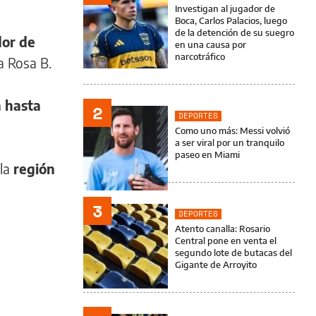
Investigan al jugador de
Boca, Carlos Palacios, luego
de la detención de su suegro
dor de
en una causa por
narcotráfico
a Rosa B.
a hasta
2
DEPORTES
Como uno más: Messi volvió
a ser viral por un tranquilo
paseo en Miami
 la
región
3
DEPORTES
Atento canalla: Rosario
Central pone en venta el
segundo lote de butacas del
Gigante de Arroyito