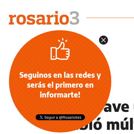
Seguinos en las redes y
serás el primero en
POLICIALES
informarte!
Está grave
recibió múl