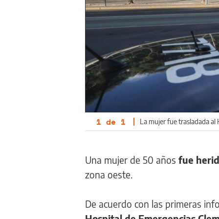
1
de
1
|
La mujer fue trasladada al
Una mujer de 50 años
fue heri
zona oeste.
De acuerdo con las primeras inf
Hospital de Emergencias Cle