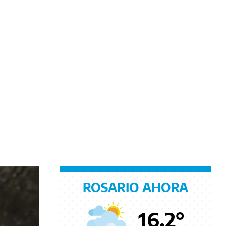
ROSARIO AHORA
16.2
°