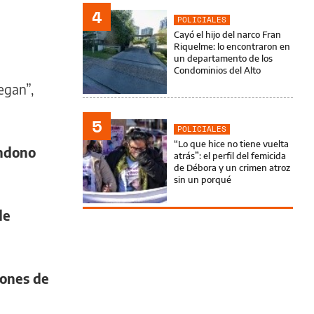
4
POLICIALES
Cayó el hijo del narco Fran
Riquelme: lo encontraron en
un departamento de los
Condominios del Alto
legan”,
5
POLICIALES
“Lo que hice no tiene vuelta
andono
atrás”: el perfil del femicida
de Débora y un crimen atroz
sin un porqué
de
iones de