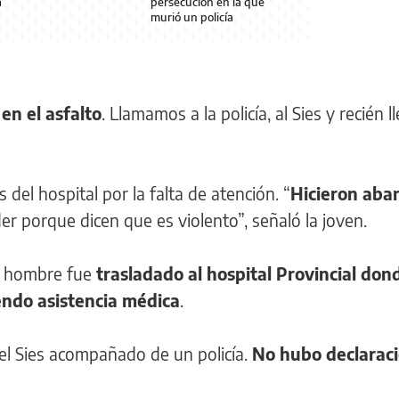
a
persecución en la que
murió un policía
en el asfalto
. Llamamos a la policía, al Sies y recién l
 del hospital por la falta de atención. “
Hicieron ab
der porque dicen que es violento”, señaló la joven.
el hombre fue
trasladado al hospital Provincial don
ndo asistencia médica
.
el Sies acompañado de un policía.
No hubo declarac