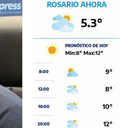
ROSARIO AHORA
5.3
°
PRONÓSTICO DE HOY
Min:
8
° Max:
12
°
9°
8:00
8°
12:00
10°
16:00
12°
20:00