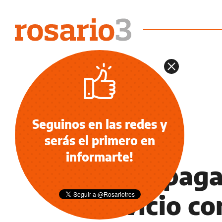
Seguinos en las redes y
serás el primero en
POLICIALES
informarte!
Quiso paga
servicio co