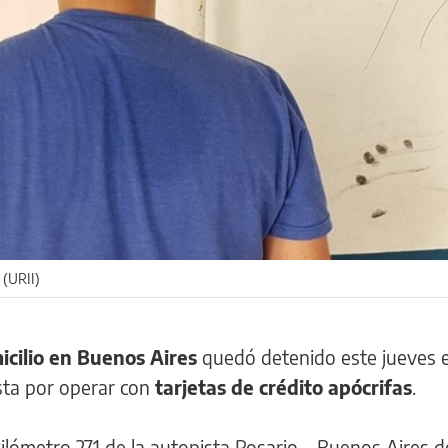
 (URII)
icilio en Buenos Aires
quedó detenido este jueves 
ista por operar con
tarjetas de crédito apócrifas
.
 kilómetro 271 de la autopista Rosario – Buenos Aires 