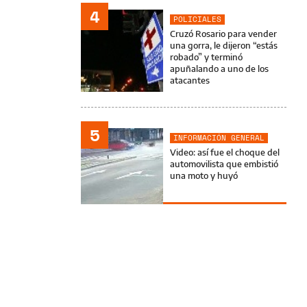
4
POLICIALES
Cruzó Rosario para vender
una gorra, le dijeron “estás
robado” y terminó
apuñalando a uno de los
atacantes
5
INFORMACIÓN GENERAL
Video: así fue el choque del
automovilista que embistió
una moto y huyó