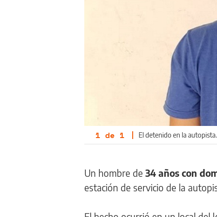
1
de
1
|
El detenido en la autopista.
Un hombre de
34 años con dom
estación de servicio de la autop
El hecho ocurrió en un local del