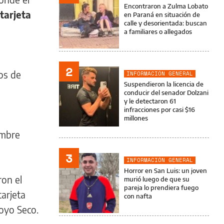
Encontraron a Zulma Lobato
tarjeta
en Paraná en situación de
calle y desorientada: buscan
a familiares o allegados
2
os de
INFORMACIÓN GENERAL
Suspendieron la licencia de
conducir del senador Dolzani
y le detectaron 61
infracciones por casi $16
millones
ombre
3
INFORMACIÓN GENERAL
Horror en San Luis: un joven
ron el
murió luego de que su
pareja lo prendiera fuego
tarjeta
con nafta
royo Seco.