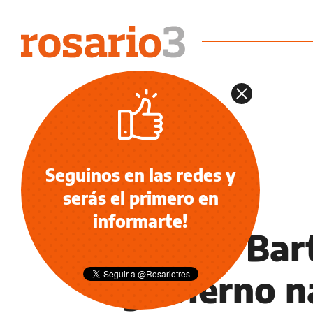
Seguinos en las redes y
serás el primero en
POLÍTICA
informarte!
Franco Bart
gobierno na