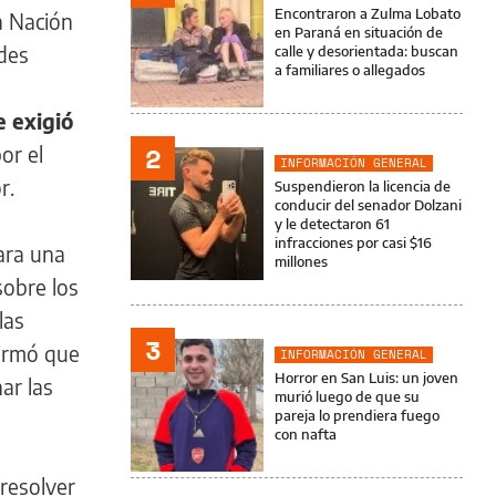
Encontraron a Zulma Lobato
a Nación
en Paraná en situación de
ades
calle y desorientada: buscan
a familiares o allegados
e exigió
2
or el
INFORMACIÓN GENERAL
r.
Suspendieron la licencia de
conducir del senador Dolzani
y le detectaron 61
infracciones por casi $16
iara una
millones
sobre los
las
3
firmó que
INFORMACIÓN GENERAL
Horror en San Luis: un joven
ar las
murió luego de que su
pareja lo prendiera fuego
con nafta
resolver