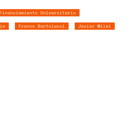
Financiamiento Universitario
io
Franco Bartolacci
Javier Milei