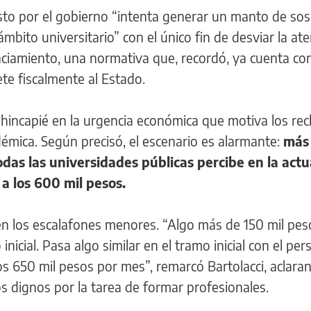
sto por el gobierno “intenta generar un manto de so
mbito universitario” con el único fin de desviar la ate
nciamiento, una normativa que, recordó, ya cuenta con
te fiscalmente al Estado.
al hincapié en la urgencia económica que motiva los re
mica. Según precisó, el escenario es alarmante:
más 
odas las universidades públicas percibe en la actu
a los 600 mil pesos.
en los escalafones menores. “Algo más de 150 mil pes
nicial. Pasa algo similar en el tramo inicial con el per
os 650 mil pesos por mes”, remarcó Bartolacci, aclara
os dignos por la tarea de formar profesionales.