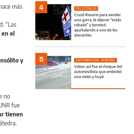
4
 hace más
POLICIALES
Cruzó Rosario para vender
una gorra, le dijeron “estás
d: “Las
robado” y terminó
apuñalando a uno de los
 en el
atacantes
5
nsólito y
INFORMACIÓN GENERAL
Video: así fue el choque del
automovilista que embistió
una moto y huyó
e no
 UNR fue
ar tienen
átedra.