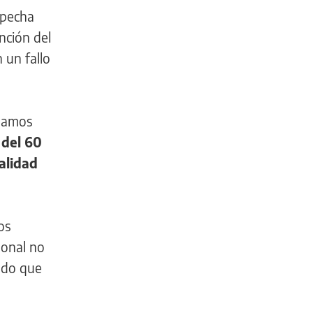
specha
nción del
 un fallo
clamos
del 60
alidad
os
sonal no
ndo que