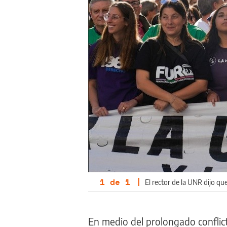
1
de
1
|
El rector de la UNR dijo qu
En medio del prolongado conflicto