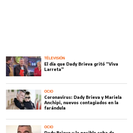
TÉLEVISIÓN
El día que Dady Brieva gritó “Viva
Larreta”
OCIO
Coronavirus: Dady Brieva y Mariela
Anchipi, nuevos contagiados en la
farándula
OCIO
Dady Brieva y la posible suba de