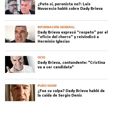
¿Puto sí, peronista no?: Luis
Novaresio habló sobre Dady Brieva
INFORMACIÓN GENERAL
Dady Brieva expresó “respeto” por el
“oficio del chorro” y reivindicó a
Herminio Iglesias
OCIO
Dady Brieva, contundente: "Cristina
va a ser candidata"
PURO SHOW
¿Fue su culpa? Dady Brieva habló de
la caída de Sergio Denis