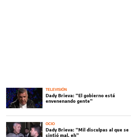
TELEVISIÓN
Dady Brieva: “El gobierno está
envenenando gente”
OCIO
Dady Brieva: “Mil disculpas al que se
sintió mal, eh”