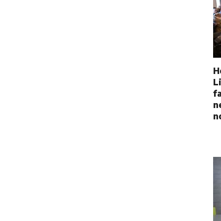
H
L
f
n
n