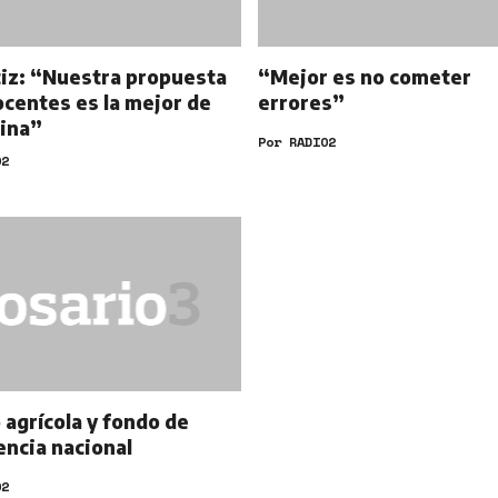
tiz: “Nuestra propuesta
“Mejor es no cometer
ocentes es la mejor de
errores”
ina”
Por
RADIO2
O2
 agrícola y fondo de
ncia nacional
O2