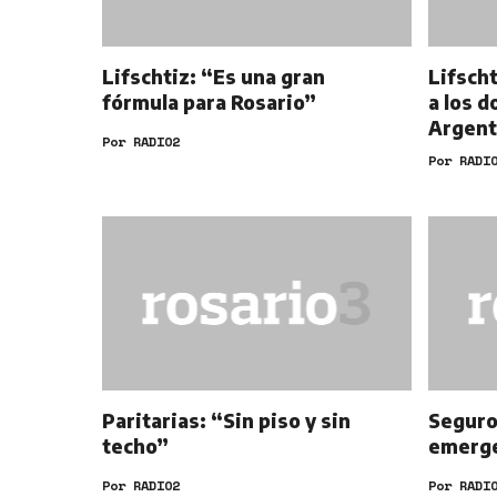
Lifschtiz: “Es una gran
Lifsch
fórmula para Rosario”
a los d
Argent
Por
RADIO2
Por
RADI
Paritarias: “Sin piso y sin
Seguro
techo”
emerge
Por
RADIO2
Por
RADI