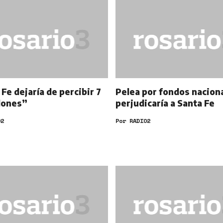
Fe dejaría de percibir 7
Pelea por fondos nacion
llones”
perjudicaría a Santa Fe
O2
Por
RADIO2