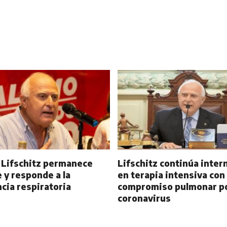
 Lifschitz permanece
Lifschitz continúa inter
 y responde a la
en terapia intensiva con
cia respiratoria
compromiso pulmonar p
coronavirus