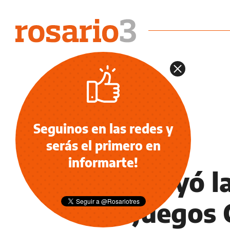
Seguinos en las redes y
serás el primero en
DEPORTES
informarte!
Concluyó la
los Juegos