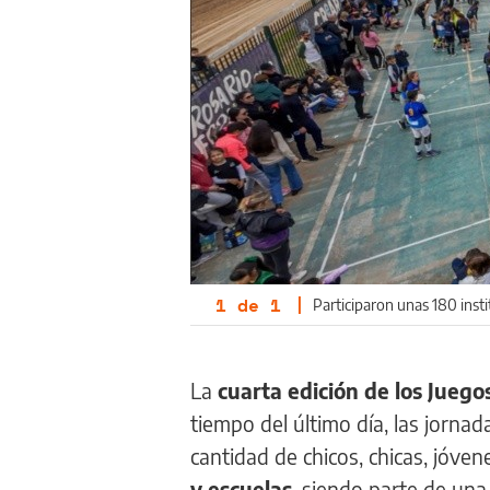
1
de
1
|
Participaron unas 180 insti
La
cuarta edición de los Jueg
tiempo del último día, las jorna
cantidad de chicos, chicas, jóve
y escuelas
, siendo parte de un