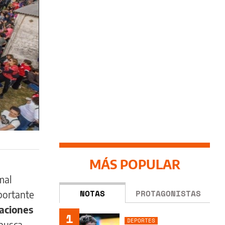
MÁS POPULAR
mal
NOTAS
PROTAGONISTAS
portante
iaciones
1
DEPORTES
 busca