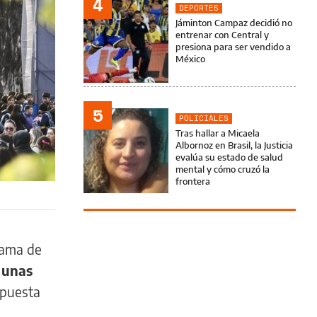
4
DEPORTES
Jáminton Campaz decidió no
entrenar con Central y
presiona para ser vendido a
México
5
POLICIALES
Tras hallar a Micaela
Albornoz en Brasil, la Justicia
evalúa su estado de salud
mental y cómo cruzó la
frontera
rama de
 unas
opuesta