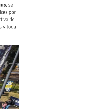
us,
se
ices por
rtiva de
es y toda