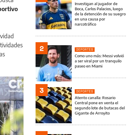
Investigan al jugador de
portivo
Boca, Carlos Palacios, luego
de la detención de su suegro
en una causa por
narcotráfico
ividad
tividades
2
DEPORTES
las
Como uno más: Messi volvió
a ser viral por un tranquilo
paseo en Miami
3
DEPORTES
Atento canalla: Rosario
Central pone en venta el
segundo lote de butacas del
Gigante de Arroyito