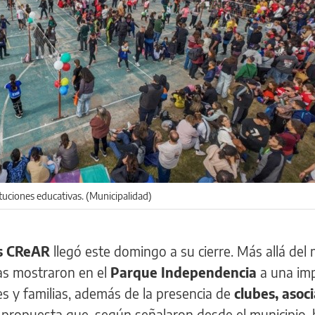
tuciones educativas. (Municipalidad)
os CReAR
llegó este domingo a su cierre. Más allá del 
das mostraron en el
Parque Independencia
a una im
nes y familias, además de la presencia de
clubes, asoc
a propuesta que, según señalaron desde el municipio,