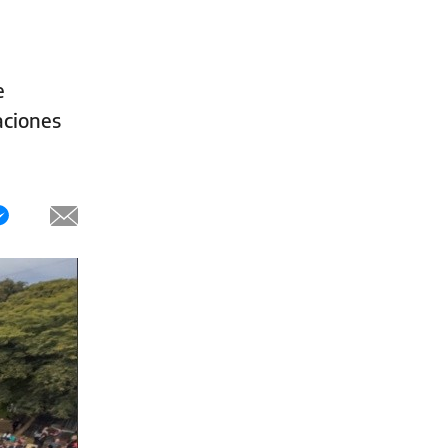
e
aciones