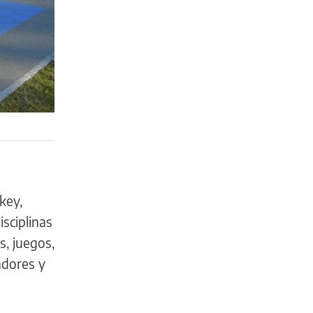
ckey,
sciplinas
s, juegos,
adores y