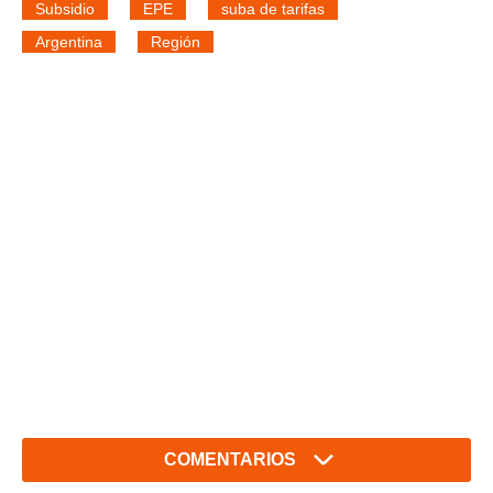
Subsidio
EPE
suba de tarifas
Argentina
Región
COMENTARIOS