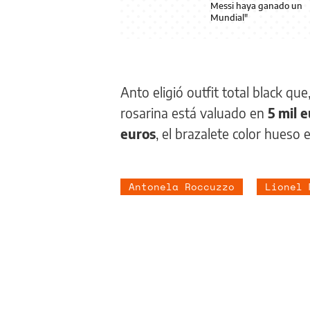
Messi haya ganado un
Mundial"
Anto eligió outfit total black qu
rosarina está valuado en
5 mil 
euros
, el brazalete color hueso
Antonela Roccuzzo
Lionel 