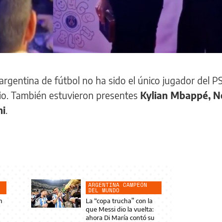
n argentina de fútbol no ha sido el único jugador del 
ario. También estuvieron presentes
Kylian Mbappé, N
mi
.
ARGENTINA CAMPEÓN
DEL MUNDO
n
La “copa trucha” con la
que Messi dio la vuelta:
ahora Di María contó su