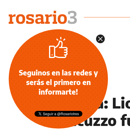
Seguinos en las redes y
serás el primero en
INFORMACIÓN GENERAL
informarte!
De gala: Li
Roccuzzo f