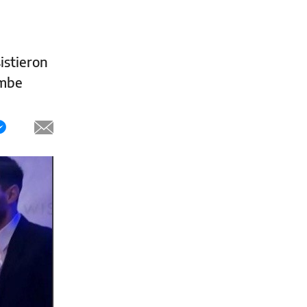
istieron
embe