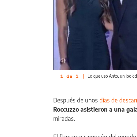
1
de
1
|
Lo que usó Anto, un look d
Después de unos
días de descan
Roccuzzo asistieron a una gal
miradas.
El flamante campeón del mundo y