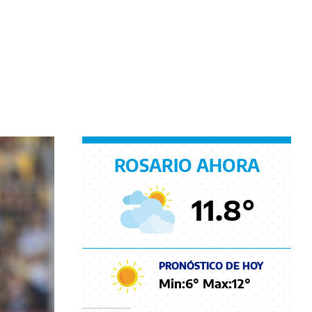
ROSARIO AHORA
11.8
°
PRONÓSTICO DE HOY
Min:
6
° Max:
12
°