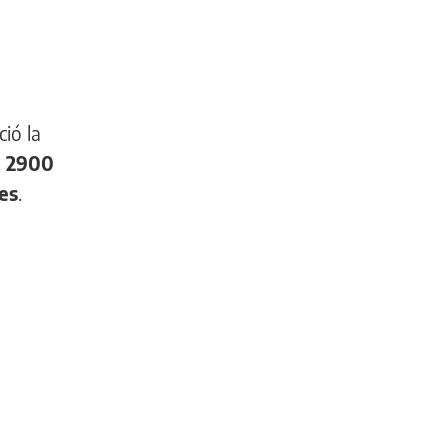
ció la
n
2900
es
.