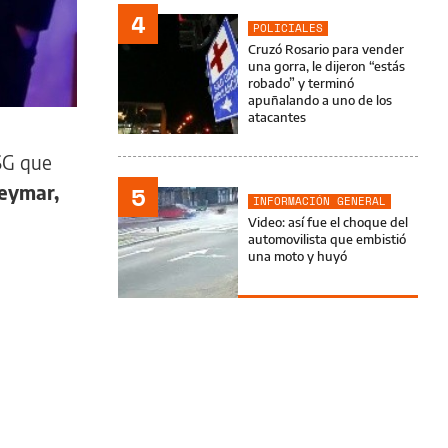
4
POLICIALES
Cruzó Rosario para vender
una gorra, le dijeron “estás
robado” y terminó
apuñalando a uno de los
atacantes
PSG que
5
eymar,
INFORMACIÓN GENERAL
Video: así fue el choque del
automovilista que embistió
una moto y huyó