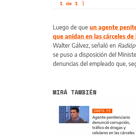
1
de
1
|
Luego de que
un agente penite
que anidan en las cárceles de 
Walter Gálvez, señaló en
Radióp
se puso a disposición del Minist
denuncias del empleado que, se
MIRÁ TAMBIÉN
SANTA FE
Agente penitenciario
denunció corrupción,
tráfico de drogas y
celulares en las cárceles