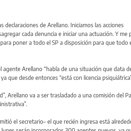
s declaraciones de Arellano. Iniciamos las acciones
sagregar cada denuncia e iniciar una actuación. Y me
na para poner a todo el SP a disposición para que todo 
 el agente Arellano “habla de una situación que data d
ya que desde entonces “está con licencia psiquiátrica”
ad”, Arellano va a ser trasladado a una comisión del P
nistrativa”.
itió el secretario– el que recién ingresa está alrede
del lunes serán incorporados 300 agentes nuevos, ya q