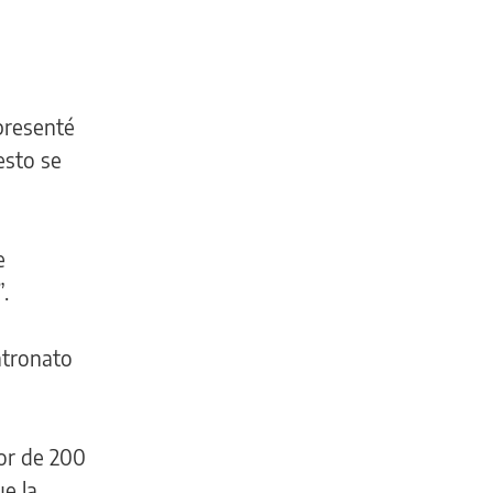
 presenté
esto se
e
.
atronato
dor de 200
ue la