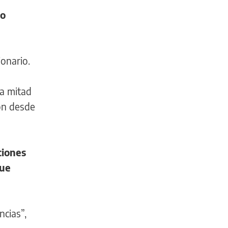
po
onario.
la mitad
ión desde
ciones
que
ncias”,