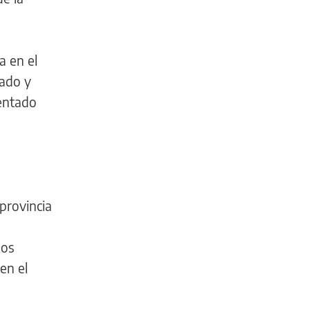
a en el
rado y
mentado
provincia
los
en el