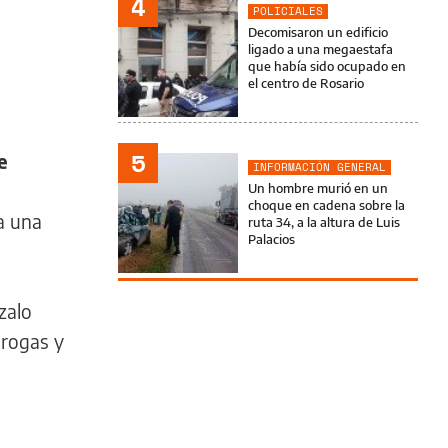
4
POLICIALES
Decomisaron un edificio
ligado a una megaestafa
que había sido ocupado en
el centro de Rosario
5
e
INFORMACIÓN GENERAL
Un hombre murió en un
choque en cadena sobre la
a una
ruta 34, a la altura de Luis
Palacios
zalo
drogas y