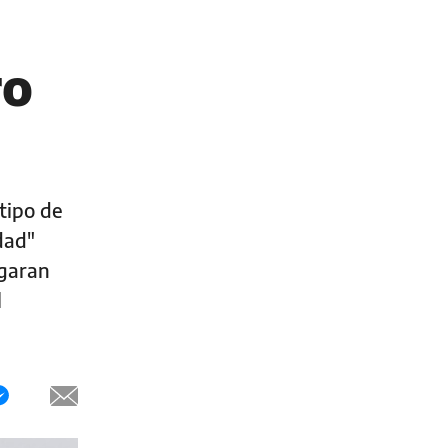
ro
tipo de
dad"
egaran
l