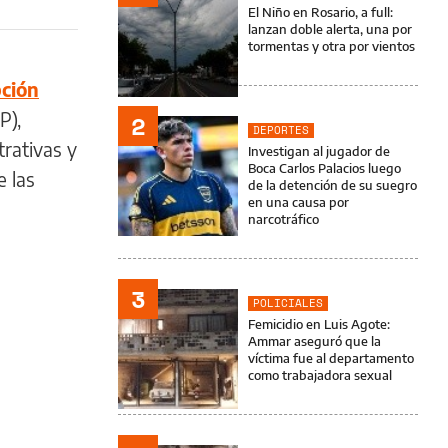
El Niño en Rosario, a full:
lanzan doble alerta, una por
tormentas y otra por vientos
pción
P),
2
DEPORTES
trativas y
Investigan al jugador de
Boca Carlos Palacios luego
e las
de la detención de su suegro
en una causa por
narcotráfico
3
POLICIALES
Femicidio en Luis Agote:
Ammar aseguró que la
víctima fue al departamento
como trabajadora sexual