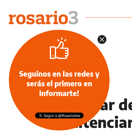
Seguinos en las redes y
serás el primero en
INFORMACIÓN GENERAL
informarte!
El titular d
Penitencia