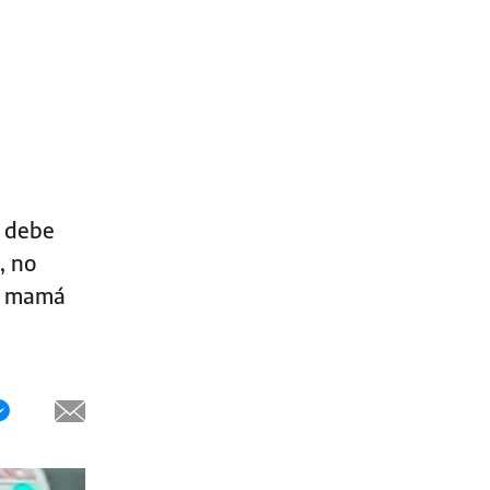
o debe
, no
la mamá