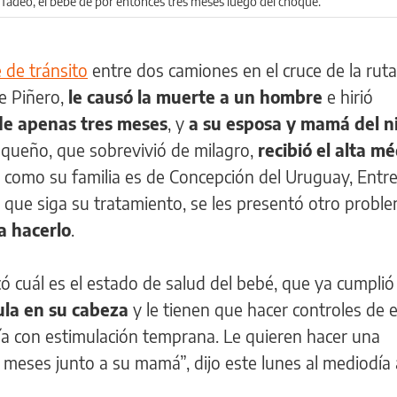
Tadeo, el bebé de por entonces tres meses luego del choque.
 de tránsito
entre dos camiones en el cruce de la ruta 
de Piñero,
le causó la muerte a un hombre
e hirió
e apenas tres meses
, y
a su esposa y mamá del n
equeño, que sobrevivió de milagro,
recibió el alta mé
o como su familia es de Concepción del Uruguay, Entre
que siga su tratamiento, se les presentó otro proble
a hacerlo
.
icó cuál es el estado de salud del bebé, que ya cumplió
ula en su cabeza
y le tienen que hacer controles de e
gía con estimulación temprana. Le quieren hacer una
s meses junto a su mamá”, dijo este lunes al mediodía 