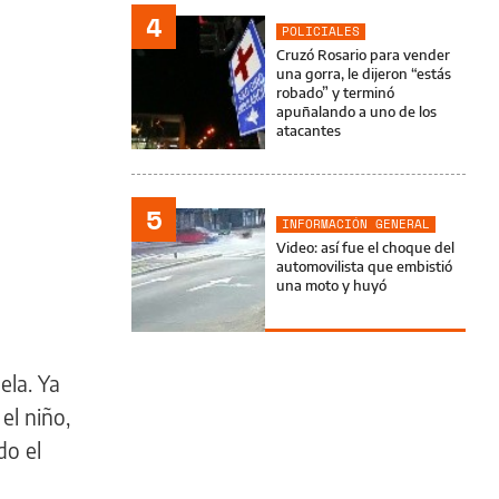
4
POLICIALES
Cruzó Rosario para vender
una gorra, le dijeron “estás
robado” y terminó
apuñalando a uno de los
atacantes
5
INFORMACIÓN GENERAL
Video: así fue el choque del
automovilista que embistió
una moto y huyó
ela. Ya
el niño,
do el