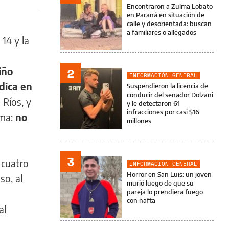
Encontraron a Zulma Lobato
en Paraná en situación de
calle y desorientada: buscan
a familiares o allegados
14 y la
2
iño
INFORMACIÓN GENERAL
dica en
Suspendieron la licencia de
conducir del senador Dolzani
 Ríos, y
y le detectaron 61
infracciones por casi $16
ma:
no
millones
3
 cuatro
INFORMACIÓN GENERAL
Horror en San Luis: un joven
so, al
murió luego de que su
pareja lo prendiera fuego
con nafta
al