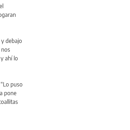
el
hogaran
 y debajo
y nos
y ahí lo
: “Lo puso
 la pone
oallitas