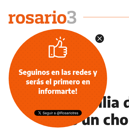
Seguinos en las redes y
serás el primero en
INFORMACIÓN GENERAL
informarte!
La familia 
tras un ch