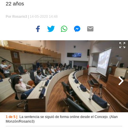
22 años
Por
Rosario3 |
14-05-2020 14:48
1 de 5 |
La sentencia se siguió de forma online desde el Concejo. (Alan
Monzón/Rosario3)