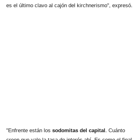
es el último clavo al cajón del kirchnerismo", expresó.
"Enfrente están los
sodomitas del capital
. Cuánto
creen que vale la tasa de interés ahí. Es como el final