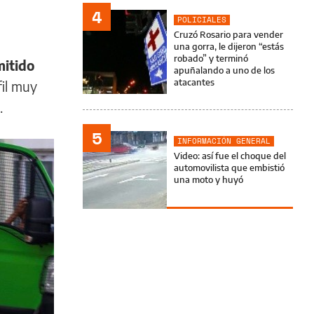
4
POLICIALES
Cruzó Rosario para vender
una gorra, le dijeron “estás
robado” y terminó
itido
apuñalando a uno de los
atacantes
fil muy
.
5
INFORMACIÓN GENERAL
Video: así fue el choque del
automovilista que embistió
una moto y huyó