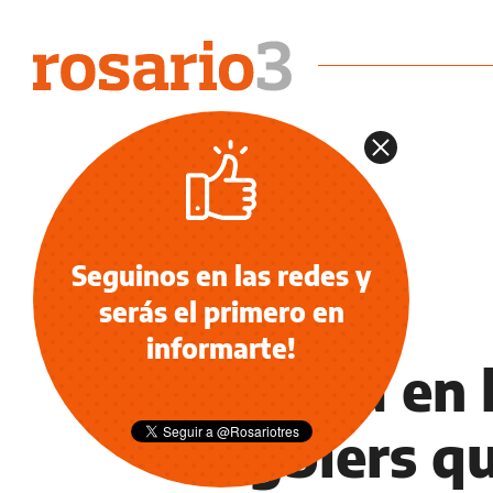
Seguinos en las redes y
serás el primero en
INFORMACIÓN GENERAL
informarte!
La vida en 
rugbiers q