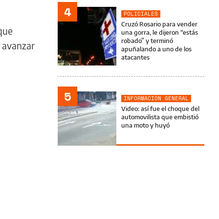
4
POLICIALES
Cruzó Rosario para vender
que
una gorra, le dijeron “estás
robado” y terminó
r avanzar
apuñalando a uno de los
atacantes
5
INFORMACIÓN GENERAL
Video: así fue el choque del
automovilista que embistió
una moto y huyó