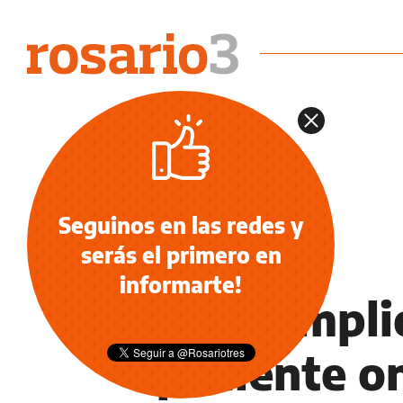
Seguinos en las redes y
serás el primero en
INFORMACIÓN GENERAL
informarte!
Luz cumplió
paciente o