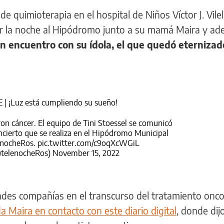
de quimioterapia en el hospital de Niños Víctor J. Vilel
or la noche al Hipódromo junto a su mamá Maira y ad
n encuentro con su ídola, el que quedó eterniza
E
| ¡Luz está cumpliendo su sueño!
ron cáncer. El equipo de Tini Stoessel se comunicó
oncierto que se realiza en el Hipódromo Municipal
nocheRos
.
pic.twitter.com/c9oqXcWGiL
@telenocheRos)
November 15, 2022
ndes compañías en el transcurso del tratamiento oncol
 Maira en contacto con este diario digital
, donde di