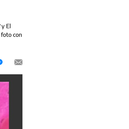
3
y El
 foto con