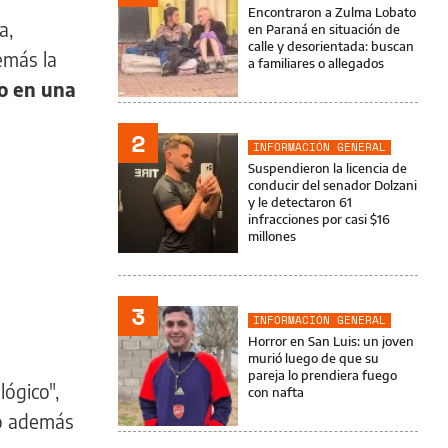
Encontraron a Zulma Lobato
a,
en Paraná en situación de
calle y desorientada: buscan
emás la
a familiares o allegados
do en una
2
INFORMACIÓN GENERAL
Suspendieron la licencia de
conducir del senador Dolzani
y le detectaron 61
infracciones por casi $16
millones
3
INFORMACIÓN GENERAL
Horror en San Luis: un joven
murió luego de que su
pareja lo prendiera fuego
ógico",
con nafta
jo además