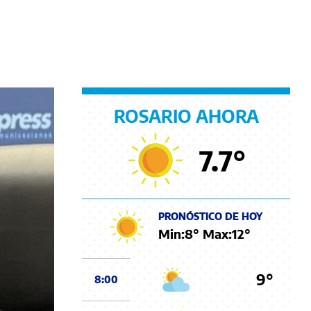
ROSARIO AHORA
7.7
°
PRONÓSTICO DE HOY
Min:
8
° Max:
12
°
9°
8:00