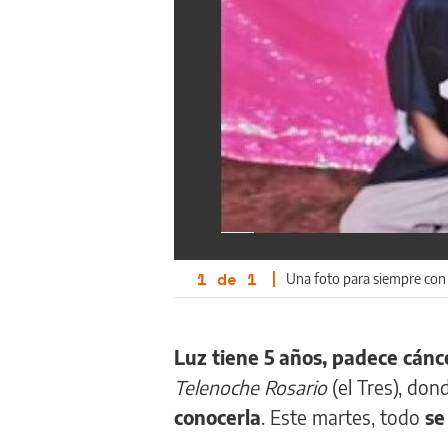
1
de
1
|
Una foto para siempre con s
Luz tiene 5 años, padece cán
Telenoche Rosario
(el Tres), do
conocerla
. Este martes, todo
se