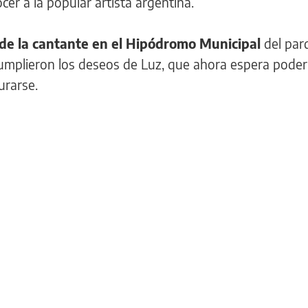
er a la popular artista argentina.
de la cantante en el Hipódromo Municipal
del par
umplieron los deseos de Luz, que ahora espera pode
urarse.