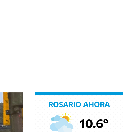
ROSARIO AHORA
10.6
°