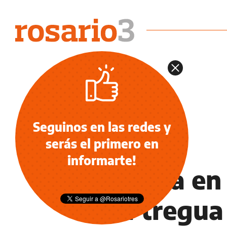
Seguinos en las redes y
serás el primero en
INFORMACIÓN GENERAL
informarte!
El clima en
una tregua