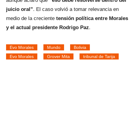
aunque aclaró que
“eso debe resolverse dentro del
juicio oral”
. El caso volvió a tomar relevancia en
medio de la creciente
tensión política entre Morales
y el actual presidente Rodrigo Paz
.
Evo Morales
Mundo
Bolivia
Evo Morales
Grover Mita
tribunal de Tarija