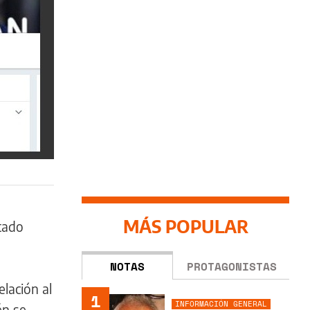
MÁS POPULAR
utado
NOTAS
PROTAGONISTAS
elación al
1
INFORMACIÓN GENERAL
én se