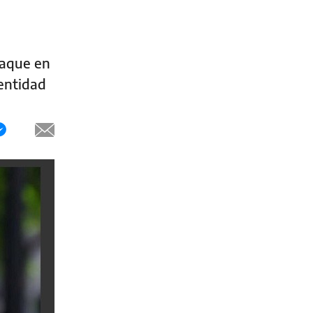
taque en
dentidad