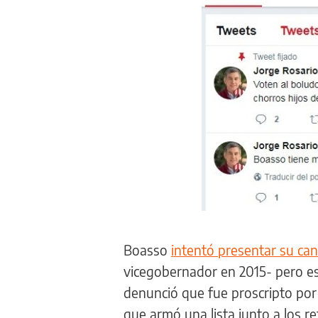
Boasso
intentó presentar su c
vicegobernador en 2015- pero es
denunció que fue proscripto por 
que armó una lista junto a los re